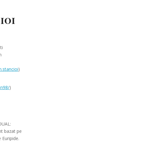
IOI
ti
m
.stancioi
)
in98/
)
DUAL:
nt bazat pe
 Euripide.