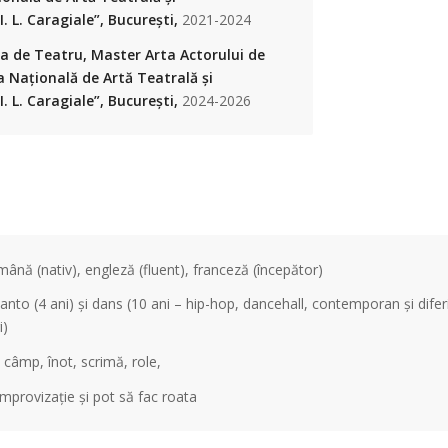
. L. Caragiale”, București,
2021-2024
a de Teatru, Master Arta Actorului de
a Națională de Artă Teatrală și
. L. Caragiale”, București,
2024-2026
nă (nativ), engleză (fluent), franceză (începător)
to (4 ani) și dans (10 ani – hip-hop, dancehall, contemporan și difer
i)
câmp, înot, scrimă, role,
improvizație și pot să fac roata