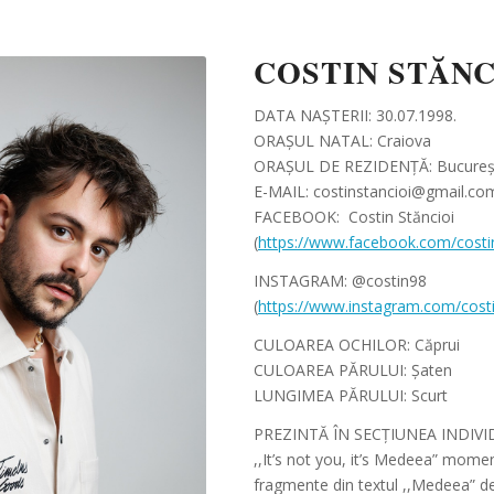
COSTIN STĂNC
DATA NAȘTERII: 30.07.1998.
ORAȘUL NATAL: Craiova
ORAȘUL DE REZIDENȚĂ: Bucureș
E-MAIL: costinstancioi@gmail.co
FACEBOOK: Costin Stăncioi
(
https://www.facebook.com/costin
INSTAGRAM: @costin98
(
https://www.instagram.com/cost
CULOAREA OCHILOR: Căprui
CULOAREA PĂRULUI: Șaten
LUNGIMEA PĂRULUI: Scurt
PREZINTĂ ÎN SECȚIUNEA INDIVI
,,It’s not you, it’s Medeea” mome
fragmente din textul ,,Medeea” de