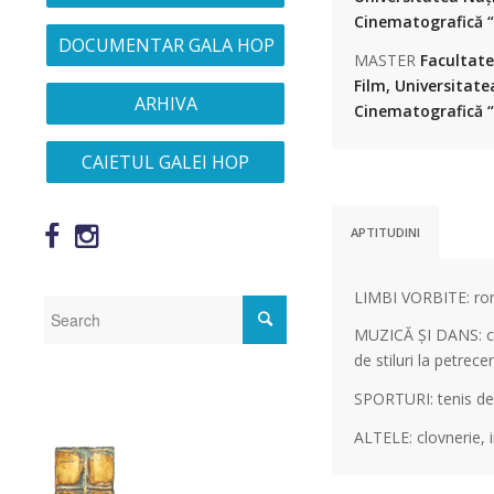
Cinematografică “I
DOCUMENTAR GALA HOP
MASTER
Facultate
Film, Universitate
ARHIVA
Cinematografică “I
CAIETUL GALEI HOP
APTITUDINI
LIMBI VORBITE: româ
MUZICĂ ȘI DANS: can
de stiluri la petrecer
SPORTURI: tenis de 
ALTELE: clovnerie, 