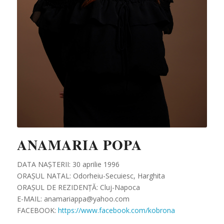
ANAMARIA POPA
DATA NAȘTERII: 30 aprilie 1996
ORAȘUL NATAL: Odorheiu-Secuiesc, Harghita
ORAȘUL DE REZIDENȚĂ: Cluj-Napoca
E-MAIL: anamariappa@yahoo.com
FACEBOOK:
https://www.facebook.com/kobrona