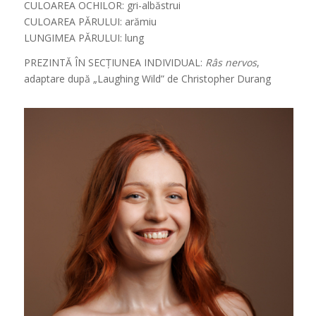
CULOAREA OCHILOR: gri-albăstrui
CULOAREA PĂRULUI: arămiu
LUNGIMEA PĂRULUI: lung
PREZINTĂ ÎN SECȚIUNEA INDIVIDUAL:
Râs nervos
,
adaptare după „Laughing Wild” de Christopher Durang