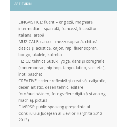
APTITUDINI
LINGVISTICE: fluent – engleză, maghiară;
intermediar – spaniolă, franceză; începător –
italiană, arabă
MUZICALE: canto – mezzosoprană, chitară
clasică și acustică, cajon, rap, fluier sopran,
bongo, ukulele, kalimba
FIZICE: tehnica Suzuki, yoga, dans și coregrafie
(contemporan, hip-hop, tango, latino, vals etc.),
înot, baschet
CREATIVE: scriere reflexivă și creativă, caligrafie,
desen artistic, desen tehnic, editare
foto/audio/video, fotografiere digitală și analog,
machiaj, pictură
DIVERSE: public speaking (președinte al
Consiliulului Județean al Elevilor Harghita 2012-
2013)