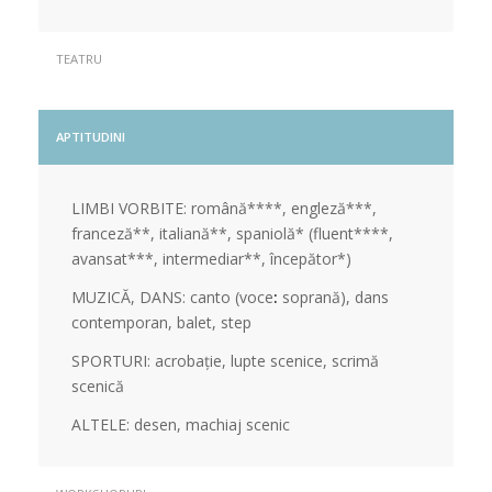
TEATRU
APTITUDINI
LIMBI VORBITE: română****, engleză***,
franceză**, italiană**, spaniolă* (fluent****,
avansat***, intermediar**, începător*)
MUZICĂ, DANS: canto (voce
:
soprană), dans
contemporan, balet, step
SPORTURI: acrobație, lupte scenice, scrimă
scenică
ALTELE: desen, machiaj scenic