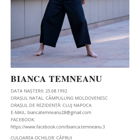
BIANCA TEMNEANU
DATA NAȘTERII: 25.08.1992
ORAȘUL NATAL: CÂMPULUNG MOLDOVENESC
ORAȘUL DE REZIDENȚĂ: CLUJ NAPOCA
E-MAIL: biancatemneanu28@gmail.com
FACEBOOK:
https://www.facebook.com/bianca.temneanu.3
CULOAREA OCHILOR: CĂPRUI