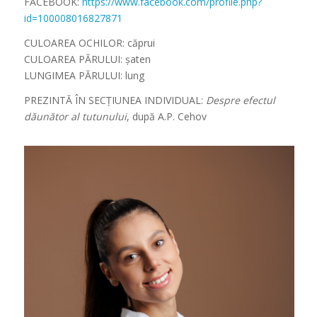
FACEBOOK:
https://www.facebook.com/profile.php?
id=100008016827871
CULOAREA OCHILOR: căprui
CULOAREA PĂRULUI: șaten
LUNGIMEA PĂRULUI: lung
PREZINTĂ ÎN SECȚIUNEA INDIVIDUAL:
Despre efectul
dăunător al tutunului
, după A.P. Cehov