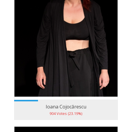
Ioana Cojocărescu
904 Votes (23.19%)