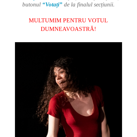
butonul
“Votați”
de la finalul secțiunii.
MULTUMIM PENTRU VOTUL
DUMNEAVOASTRĂ!