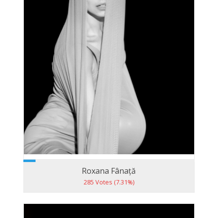
Roxana Fânață
285 Votes (7.31%)