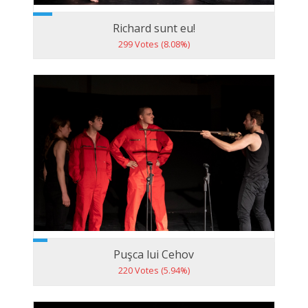
Richard sunt eu!
299 Votes (8.08%)
Puşca lui Cehov
220 Votes (5.94%)