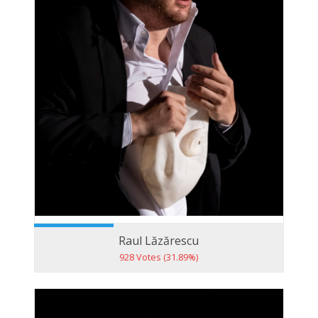
Raul Lăzărescu
928 Votes (31.89%)