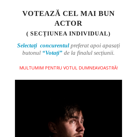
VOTEAZĂ CEL MAI BUN
ACTOR
( SECȚIUNEA INDIVIDUAL)
Selectați concurentul
preferat apoi apasați
butonul
“Votați”
de la finalul secțiunii.
MULTUMIM PENTRU VOTUL DUMNEAVOASTRĂ!