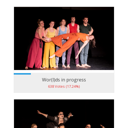
Wor(l)ds in progress
638 Votes (17.24%)