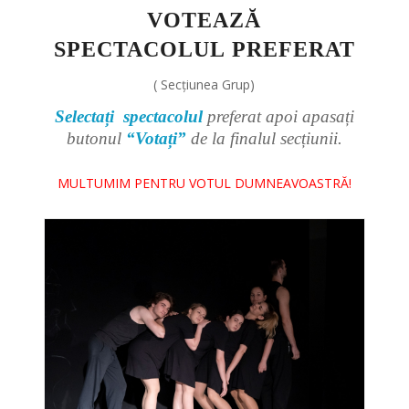
VOTEAZĂ
SPECTACOLUL PREFERAT
( Secțiunea Grup)
Selectați spectacolul
preferat apoi apasați
butonul
“Votați”
de la finalul secțiunii.
MULTUMIM PENTRU VOTUL DUMNEAVOASTRĂ!