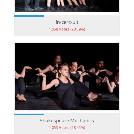
în-cerc-uit
1,058 Votes (28.59%)
Shakespeare Mechanics
1,053 Votes (28.45%)