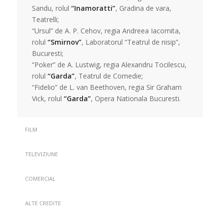
Sandu, rolul
“Inamoratti”
, Gradina de vara,
Teatrelli;
“Ursul” de A. P. Cehov, regia Andreea Iacomita,
rolul
“Smirnov”
, Laboratorul “Teatrul de nisip”,
Bucuresti;
“Poker” de A. Lustwig, regia Alexandru Tocilescu,
rolul
“Garda”
, Teatrul de Comedie;
“Fidelio” de L. van Beethoven, regia Sir Graham
Vick, rolul
“Garda”
, Opera Nationala Bucuresti.
FILM
TELEVIZIUNE
COMERCIAL
ALTE CREDITE