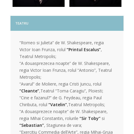
TEATRU
“Romeo si Julieta” de W. Shakespeare, regia
Victor Ioan Frunza, rolul
“Printul Escalus”
,
Teatrul Metropolis;
“A douasprezecea noapte” de W. Shakespeare,
regia Victor Ioan Frunza, rolul “Antonio”, Teatrul
Metropolis;
“Avarul” de Moliere, regia Cristi Juncu, rolul
“Cleante”
,Teatrul “Toma Caragiu”, Ploiesti;
“Cine e fazanul?” de G. Feydeau, regia Paul
Chiributa, rolul
“Vatelin”
,Teatrul Metropolis;
“A douasprezece noapte” de W. Shakespeare,
regia Mihai Constantin, rolurile
“Sir Toby”
si
“Sebastian”
, Stagiunea de vara;
“Exercitiu Commedia dell’Arte”, regia Mihai-Gruia