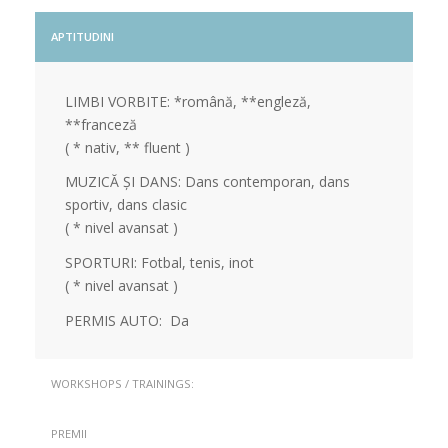
APTITUDINI
LIMBI VORBITE: *română, **engleză,
**franceză
( * nativ, ** fluent )
MUZICĂ ȘI DANS: Dans contemporan, dans
sportiv, dans clasic
( * nivel avansat )
SPORTURI: Fotbal, tenis, inot
( * nivel avansat )
PERMIS AUTO: Da
WORKSHOPS / TRAININGS:
PREMII