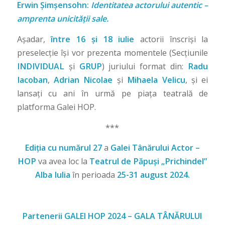
Erwin Șimșensohn:
Identitatea actorului autentic –
amprenta unicității sale.
Așadar,
între 16 și 18 iulie
actorii înscriși la
preselecție își vor prezenta momentele (Secțiunile
INDIVIDUAL
și
GRUP
) juriului format din:
Radu
Iacoban
,
Adrian Nicolae
și
Mihaela Velicu
, și ei
lansați cu ani în urmă pe piața teatrală de
platforma Galei HOP.
***
Ediția cu numărul 27
a
Galei Tânărului Actor –
HOP
va avea loc la
Teatrul de Păpuși „Prichindel”
Alba Iulia
în perioada
25-31 august 2024.
Partenerii GALEI HOP 2024 – GALA TÂNĂRULUI