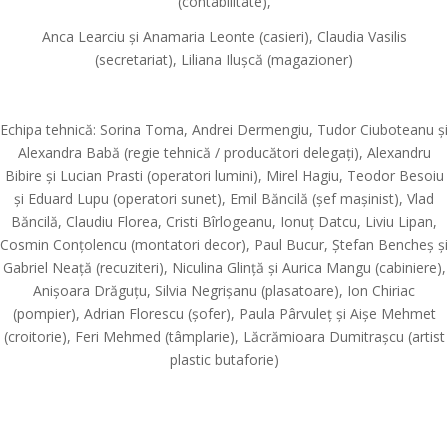
(contabilitate),
Anca Learciu și Anamaria Leonte (casieri), Claudia Vasilis
(secretariat), Liliana Ilușcă (magazioner)
Echipa tehnică: Sorina Toma, Andrei Dermengiu, Tudor Ciuboteanu și
Alexandra Babă (regie tehnică / producători delegați), Alexandru
Bibire și Lucian Prasti (operatori lumini), Mirel Hagiu, Teodor Besoiu
și Eduard Lupu (operatori sunet), Emil Băncilă (șef mașinist), Vlad
Băncilă, Claudiu Florea, Cristi Bîrlogeanu, Ionuț Datcu, Liviu Lipan,
Cosmin Conțolencu (montatori decor), Paul Bucur, Ștefan Bencheș și
Gabriel Neață (recuziteri), Niculina Glință și Aurica Mangu (cabiniere),
Anișoara Drăguțu, Silvia Negrișanu (plasatoare), Ion Chiriac
(pompier), Adrian Florescu (șofer), Paula Pârvuleț și Aișe Mehmet
(croitorie), Feri Mehmed (tâmplarie), Lăcrămioara Dumitrașcu (artist
plastic butaforie)