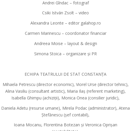
Andrei Gîndac – fotograf
Csiki István Zsolt – video
Alexandra Leonte – editor galahop.ro
Carmen Marinescu – coordonator financiar
Andreea Moise – layout & design
Simona Stoica – organizare și PR
ECHIPA TEATRULUI DE STAT CONSTANȚA
Mihaela Petrescu (director economic), Viorel Urse (director tehnic),
Alina Vasiliu (consultant artistic), Maria Ilaș (referent marketing),
Isabella Ghimpu (achiziții), Monica Onea (consilier juridic),
Daniela Adetu (resurse umane), Mirela Podac (administrator), Atena
Ștefănescu (șef contabil),
Ioana Mocanu, Florentina Botezan și Veronica Oprișan