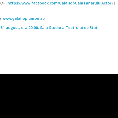
HOP (
https://www.facebook.com/GalaHopGalaTanaruluiActor
) și
pe
www.galahop.uniter.ro
!
, 31 august, ora 20.00, Sala Studio a Teatrului de Stat