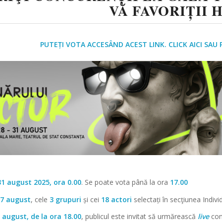
VĂ FAVORIȚII H
PUTEȚI VOTA ACCESÂND ACEST LINK. CLICK AICI SAU
31 august 2025, ora 0.00
. Se poate vota până la ora
17.00
27 august
, cele
3 grupuri
și cei
18 actori
selectați în secţiunea Indivi
0 august, de la ora 18.00
, publicul este invitat să urmărească
live
con