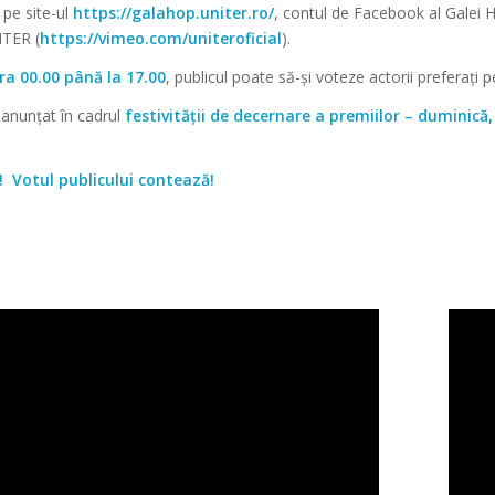
 pe site-ul
https://galahop.uniter.ro/
, contul de Facebook al Galei 
ITER (
https://vimeo.com/uniteroficial
).
ra 00.00 până la 17.00
, publicul poate să-și voteze actorii preferați 
i anunțat în cadrul
festivității de decernare a premiilor – duminică
 Votul publicului contează!