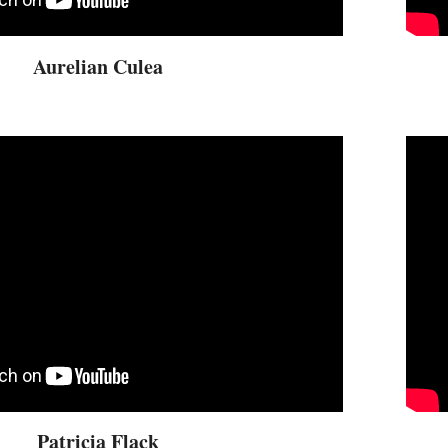
Aurelian Culea
Patricia Flack