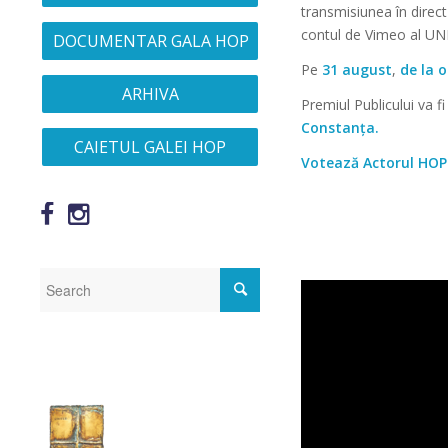
transmisiunea în direct
contul de Vimeo al UN
DOCUMENTAR GALA HOP
Pe
31 august
,
de la o
ARHIVA
Premiul Publicului va f
Constanța.
CAIETUL GALEI HOP
Votează Actorul HOP!