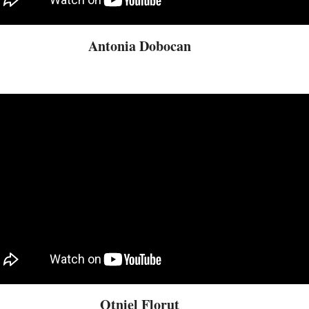
Antonia Dobocan
Otniel Floruț