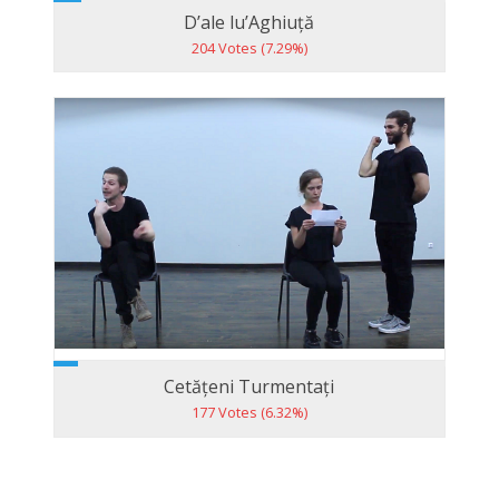
D’ale lu’Aghiuță
204 Votes (7.29%)
Cetățeni Turmentați
177 Votes (6.32%)