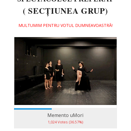
( SECȚIUNEA GRUP)
MULTUMIM PENTRU VOTUL DUMNEAVOASTRĂ!
Memento uMori
1,024 Votes (36.57%)