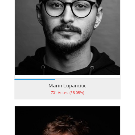
Marin Lupanciuc
701 Votes (38.08%)