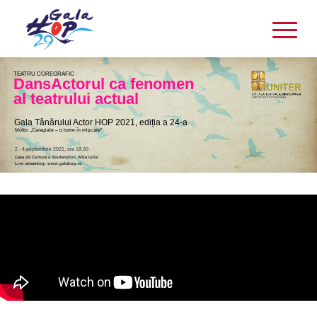
TEATRU COREGRAFIC
DansActorul ca fenomen
al teatrului actual
Gala Tânărului Actor HOP 2021, ediția a 24-a
Motto: „Caragiale – o lume în mişcare”
2 - 4 septembrie 2021, ora 18.00
Casa de Cultură a Studenților, Alba Iulia
Live streaming: www.galahop.ro