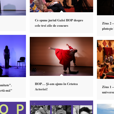
Ce spune juriul Galei HOP despre
Ziua 2 
cele trei zile de concurs
plutește
HOP… Și-am ajuns în Cetatea
unitate”.
Ziua 1 –
Actoriei!
artă-mă”
univers