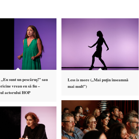
 „Eu sunt un pescăruș!” sau
Less is more („Mai puțin înseamnă
oricine vreau eu să fiu –
mai mult”)
ul actorului HOP