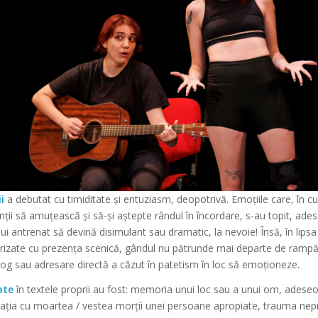
i
a debutat cu timiditate și entuziasm, deopotrivă. Emoțiile care, în cu
anții să amuțească și să-și aștepte rândul în încordare, s-au topit, ades
 antrenat să devină disimulant sau dramatic, la nevoie! Însă, în lipsa 
rizate cu prezența scenică, gândul nu pătrunde mai departe de rampă,
g sau adresare directă a căzut în patetism în loc să emoționeze.
ate
în textele proprii au fost:
memoria
unui loc sau a unui om, adese
lația cu
moartea
/ vestea morții unei persoane apropiate,
trauma
nepr