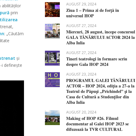
AUGUST 29, 2024
abilităților
Ziua 1 – Prima zi de forță în
 pură
prin
universul HOP
tilizarea
AUGUST 27, 2024
ntrenat,
Miercuri, 28 august, începe concursul
hn
:
„Căutăm
GALA TÂNĂRULUI ACTOR 2024 la
itate
Alba Iulia
AUGUST 27, 2024
ntrenat
și
Tineri teatrologi în formare scriu
despre Gala HOP 2024
-i definește
AUGUST 23, 2024
PROGRAMUL GALEI TÂNĂRULUI
ACTOR – HOP 2024, ediția a 27-a la
Teatrul de Păpuși „Prichindel” și la
Casa de Cultură a Studenților din
Alba Iulia
AUGUST 20, 2024
Making of HOP #26. Filmul
documentar al Galei HOP 2023 se
difuzează la TVR CULTURAL