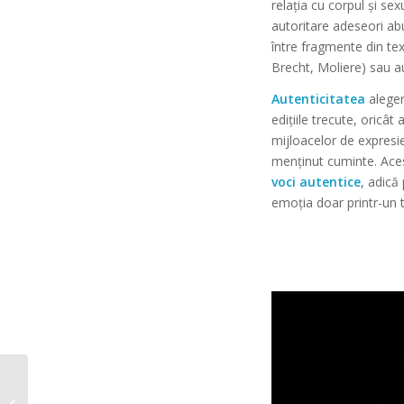
relația cu
corpul
și
sexu
autoritare adeseori abu
între fragmente din te
Brecht, Moliere) sau au
Autenticitatea
aleger
edițiile trecute, oricâ
mijloacelor de expresie
menținut cuminte. Acest
voci autentice
, adică
emoția doar printr-un 
Preselecții Gala
Tânărului Actor HOP