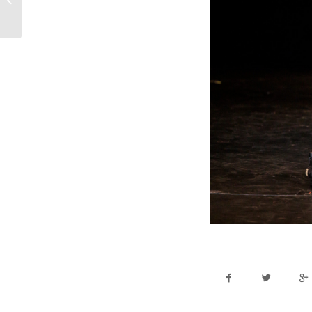
2024 – Ziua 1 (16 iulie).
Foto:...