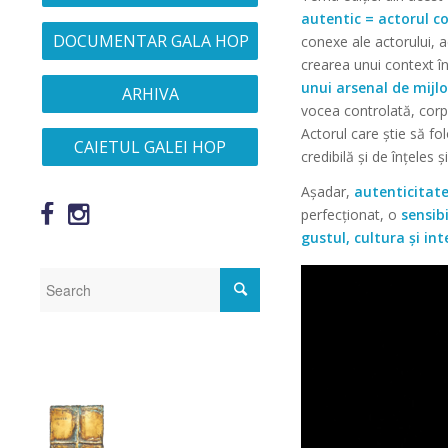
autentic = actorul c
DOCUMENTAR GALA HOP
conexe ale actorului, a
crearea unui context în
unui arsenal de mijl
ARHIVA
vocea controlată, corp
Actorul care știe să f
CAIETUL GALEI HOP
credibilă și de înțeles 
Așadar,
autenticitat
perfecționat, o
sensibi
gustul, cultura și int