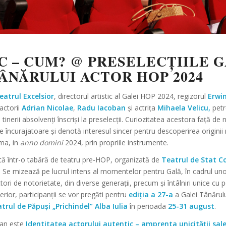
C – CUM? @ PRESELECȚIILE G
ÂNĂRULUI ACTOR HOP 2024
eatrul Excelsior
, directorul artistic al Galei HOP 2024, regizorul
Erwi
 actorii
Adrian Nicolae
,
Radu Iacoban
și actrița
Mihaela Velicu,
petre
 tinerii absolvenți înscriși la preselecții. Curiozitatea acestora față de
e încurajatoare și denotă interesul sincer pentru descoperirea originii 
ma, in
anno domini
2024, prin propriile instrumente.
ă într-o tabără de teatru pre-HOP, organizată de
Teatrul de Stat C
. Se mizează pe lucrul intens al momentelor pentru Gală, în cadrul uno
ctori de notorietate, din diverse generații, precum și întâlniri unice cu p
erior, participanții se vor pregăti pentru
ediția a 27-a
a Galei Tânărulu
trul de Păpuși „Prichindel” Alba Iulia
în perioada
25-31 august
.
 an este
Identitatea actorului autentic – amprenta unicității sale