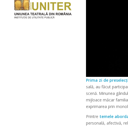
Prima zi de preselecți
sală, au făcut particip
scenă. Minunea gândului
mijloace măcar familia
exprimarea prin monolo
Printre
temele abord
personală, afectivă, re