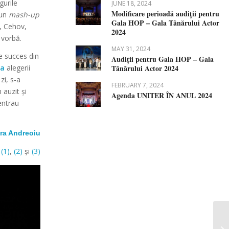
igurile
JUNE 18, 2024
Modificare perioadă audiții pentru
 un
mash-up
Gala HOP – Gala Tânărului Actor
e, Cehov,
2024
i vorbă.
MAY 31, 2024
de succes din
Audiții pentru Gala HOP – Gala
Tânărului Actor 2024
ea
alegerii
zi, s-a
FEBRUARY 7, 2024
 auzit și
Agenda UNITER ÎN ANUL 2024
entrau
ra Andreoiu
e
(1)
,
(2)
și
(3)