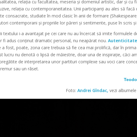
alitatea
, relația cu
facultatea
,
meseria
și
domeniul artistic
, dar și cu f
zive, relația cu
contemporaneitatea
. Unii participanți au ales să facă
xte consacrate, studiate în mod clasic în anii de formare (Shakespear
tori contemporani și propriile lor păreri și sentimente, puse în scris ș
ii textului i-a avantajat pe cei care nu au încercat să imite formulele 
t ar fi adus conținut dramatic personal, nu neapărat nou.
Autenticitat
 a fost, poate, zona care trebuia să fie cea mai prolifică, dar în prima 
 lucru nu denotă o lipsă de măiestrie, doar una de inspirație, căci am
 pregătite de interpretarea unor partituri complexe sau voci care conc
tremur sau un râset.
Teodo
Foto:
Andrei Gîndac,
vezi albumel