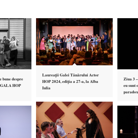
Laureații Galei Tânărului Actor
e bune despre
Ziua 3 –
HOP 2024, ediția a 27-a, la Alba
de GALA HOP
eu sunt 
Iulia
paradox