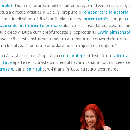
omplet.
După explorarea în edițiile anterioare, prin diverse discipline, a 
ctuala direcție artistică a Galei își propune o
reîntoarcere la actoria
 care tinerii să poată fi văzuți în plenitudinea
autenticității
lor, prin
u
oace și de instrumente primare
ale actorului: gândul viu, cuvântul a
ul expresiv. După cum aprofundează și explicația lui
Erwin Șimșenso
olosească aceste instrumente pentru a transforma convenția într-o real
și nu le utilizează pentru o abordare formală lipsită de conținut.”
ea
căutată ar trebui să apară ca o
naturalețe
intrinsecă, un
talent a
litate
aparte ce izvorăște din ineditul fiecărui tânăr actor, din ceea ce
eresele
, dar și
spiritul
care-l mână în lupta cu (auto)exprimarea.