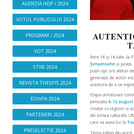
AGENȚIA HOP / 2024
VOTUL PUBLICULUI 2024
AUTENTI
PROGRAM / 2024
T
VOT 2024
Între 16 și 18 iulie, la
T
Șimșensohn
și jurații,
STIRI 2024
puțin opt ore alături de
generație de actori est
REVISTA THESPIS 2024
acestora de a se expri
Etapa următoare const
ECHIPA 2024
perioada
6-12 august
creație cu regizori și a
PARTENERI 2024
din lumea culturală. Ult
care va avea loc la
Tea
PRESELECTIE 2024
Tema ediției din acest