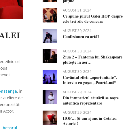
puține
AUGUST 31, 2024
Ce spune juriul Galei HOP despre
cele trei zile de concurs
AUGUST 30, 2024
ALEI
Confesiunea ca artă?
AUGUST 30, 2024
n
Ziua 2 – Fantoma lui Shakespeare
c zilnic cel
plutește în aer…
 noua
AUGUST 30, 2024
nevoii
Cuvântul zilei: „oportunitate”.
Interviu cu gașca „Poartă-mă”
onstanța
, în
AUGUST 29, 2024
Din întunericul căutării se naște
r ateliere de
autentica reprezentare
ersonalități
i Actor,
AUGUST 29, 2024
HOP… Și-am ajuns în Cetatea
Actoriei!
. Actorul