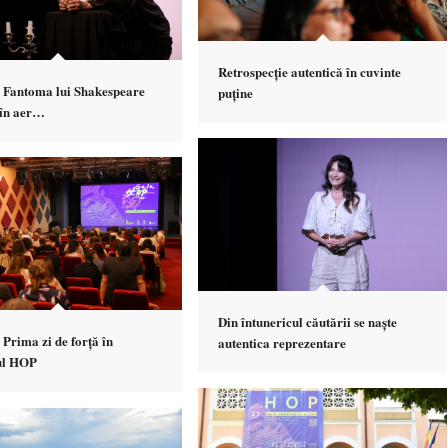
Retrospecție autentică în cuvinte
– Fantoma lui Shakespeare
puține
 în aer…
Din întunericul căutării se naște
 Prima zi de forță în
autentica reprezentare
ul HOP