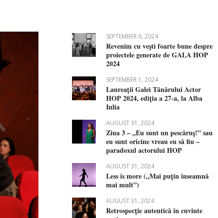
SEPTEMBER 6, 2024
Revenim cu vești foarte bune despre
proiectele generate de GALA HOP
2024
SEPTEMBER 1, 2024
Laureații Galei Tânărului Actor
HOP 2024, ediția a 27-a, la Alba
Iulia
AUGUST 31, 2024
Ziua 3 – „Eu sunt un pescăruș!” sau
eu sunt oricine vreau eu să fiu –
paradoxul actorului HOP
AUGUST 31, 2024
Less is more („Mai puțin înseamnă
mai mult”)
AUGUST 31, 2024
Retrospecție autentică în cuvinte