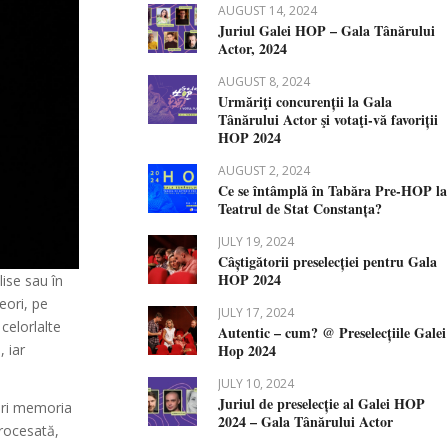
AUGUST 14, 2024
Juriul Galei HOP – Gala Tânărului
Actor, 2024
AUGUST 8, 2024
Urmăriţi concurenții la Gala
Tânărului Actor şi votaţi-vă favoriții
HOP 2024
AUGUST 2, 2024
Ce se întâmplă în Tabăra Pre-HOP la
Teatrul de Stat Constanța?
JULY 19, 2024
Câștigătorii preselecției pentru Gala
HOP 2024
lise sau în
eori, pe
JULY 17, 2024
celorlalte
Autentic – cum? @ Preselecțiile Galei
Hop 2024
 iar
JULY 10, 2024
Juriul de preselecție al Galei HOP
ori memoria
2024 – Gala Tânărului Actor
ocesată,