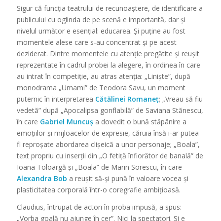
Sigur că funcția teatrului de recunoaștere, de identificare a
publicului cu oglinda de pe scenă e importantă, dar și
nivelul următor e esențial: educarea. Și puține au fost
momentele alese care s-au concentrat și pe acest
deziderat. Dintre momentele cu atenție pregătite și reușit
reprezentate în cadrul probei la alegere, în ordinea în care
au intrat în competiție, au atras atenția: „Liniște”, după
monodrama „Umami” de Teodora Savu, un moment
puternic în interpretarea
Cătălinei Romaneț
; „Vreau să fiu
vedetă” după „Apocalipsa gonflabilă” de Saviana Stănescu,
în care
Gabriel Muncuș
a dovedit o bună stăpânire a
emoțiilor și mijloacelor de expresie, căruia însă i-ar putea
fi reproșate abordarea clișeică a unor personaje; „Boala”,
text propriu cu inserții din „O fetiță înfiorător de banală” de
Ioana Toloargă și „Boala” de Marin Sorescu, în care
Alexandra Bob
a reușit să-și pună în valoare vocea și
plasticitatea corporală într-o coregrafie ambițioasă.
Claudius, întrupat de actori în proba impusă, a spus:
„Vorba goală nu ajunge în cer”. Nici la spectatori. Și e