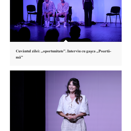
Cuvântul zilei: „oportunitate”. Interviu cu gașca „Poartă-
mă”