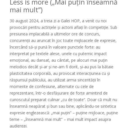
Less is more („Mai puțin înseamnă
mai mult”)
30 august 2024, a treia zi a Galei HOP, a venit cu noi
provocări pentru actrițele și actorii aflați în competiție. Sub
presiunea implacabilă a ultimelor ore de concurs,
concurenții au aruncat în joc toate mijloacele de expresie,
încercând să-și pună în valoare punctele forte: au
interpretat pe textele alese, unele cu puternic impact
emoțional, au dansat, au cântat, pe alocuri mai puțin
melodios decât și-ar și ne-am fi dorit, și-au pus la bătaie
plasticitatea corporală, au provocat interacțiunea cu și
răspunsul publicului, au utilizat arma sincerității în
momente de confesiune, alternate cu cele de
reprezentare, într-o desfășurare de forțe amintind de
cunoscutul preparat culinar „cu de toate”. Doar că mult nu
înseamnă neapărat și bun sau bine, aplicându-se sintetica
expresie englezească: „mai puțin” – puține mijloace, puține
teme – „înseamnă mai mult” – mai mult impact asupra
audienței.