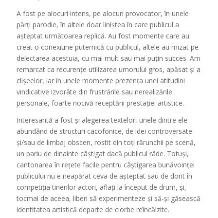
A fost pe alocuri intens, pe alocuri provocator, în unele
părți parodie, în altele doar liniștea în care publicul a
așteptat următoarea replică. Au fost momente care au
creat o conexiune puternică cu publicul, altele au mizat pe
delectarea acestuia, cu mai mult sau mai puțin succes. Am
remarcat ca recurențe utilizarea umorului gros, apăsat și a
clișeelor, iar în unele momente prezența unei atitudini
vindicative izvorâte din frustrările sau nerealizările
personale, foarte nocivă receptării prestației artistice.
Interesantă a fost și alegerea textelor, unele dintre ele
abundând de structuri cacofonice, de idei controversate
și/sau de limbaj obscen, rostit din toți rărunchii pe scenă,
un pariu de dinainte câștigat dacă publicul râde. Totuși,
cantonarea în rețete facile pentru câștigarea bunăvoinței
publicului nu e neapărat ceva de așteptat sau de dorit în
competiția tinerilor actori, aflați la început de drum, și,
tocmai de aceea, liberi să experimenteze și să-și găsească
identitatea artistică departe de ciorbe reîncălzite.