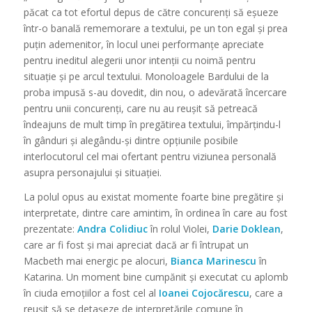
păcat ca tot efortul depus de către concurenți să eșueze
într-o banală rememorare a textului, pe un ton egal și prea
puțin ademenitor, în locul unei performanțe apreciate
pentru ineditul alegerii unor intenții cu noimă pentru
situație și pe arcul textului. Monoloagele Bardului de la
proba impusă s-au dovedit, din nou, o adevărată încercare
pentru unii concurenți, care nu au reușit să petreacă
îndeajuns de mult timp în pregătirea textului, împărțindu-l
în gânduri și alegându-și dintre opțiunile posibile
interlocutorul cel mai ofertant pentru viziunea personală
asupra personajului și situației.
La polul opus au existat momente foarte bine pregătire și
interpretate, dintre care amintim, în ordinea în care au fost
prezentate:
Andra Colidiuc
în rolul Violei,
Darie Doklean
,
care ar fi fost și mai apreciat dacă ar fi întrupat un
Macbeth mai energic pe alocuri,
Bianca Marinescu
în
Katarina. Un moment bine cumpănit și executat cu aplomb
în ciuda emoțiilor a fost cel al
Ioanei Cojocărescu
, care a
reușit să se detașeze de interpretările comune în