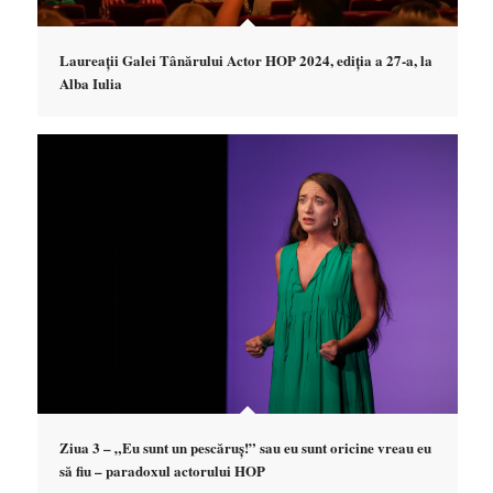
Laureații Galei Tânărului Actor HOP 2024, ediția a 27-a, la
Alba Iulia
Ziua 3 – „Eu sunt un pescăruș!” sau eu sunt oricine vreau eu
să fiu – paradoxul actorului HOP