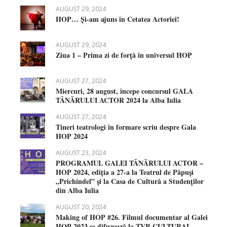
AUGUST 29, 2024
HOP… Și-am ajuns în Cetatea Actoriei!
AUGUST 29, 2024
Ziua 1 – Prima zi de forță în universul HOP
AUGUST 27, 2024
Miercuri, 28 august, începe concursul GALA
TÂNĂRULUI ACTOR 2024 la Alba Iulia
AUGUST 27, 2024
Tineri teatrologi în formare scriu despre Gala
HOP 2024
AUGUST 23, 2024
PROGRAMUL GALEI TÂNĂRULUI ACTOR –
HOP 2024, ediția a 27-a la Teatrul de Păpuși
„Prichindel” și la Casa de Cultură a Studenților
din Alba Iulia
AUGUST 20, 2024
Making of HOP #26. Filmul documentar al Galei
HOP 2023 se difuzează la TVR CULTURAL