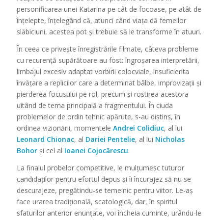
personificarea unei Katarina pe cât de focoase, pe atât de
înțelepte, înțelegând că, atunci când viața dă femeilor
slăbiciuni, acestea pot și trebuie să le transforme în atuuri.
În ceea ce privește înregistrările filmate, câteva probleme
cu recurență supărătoare au fost: îngroșarea interpretării,
limbajul excesiv adaptat vorbirii colocviale, insuficienta
învățare a replicilor care a determinat bâlbe, improvizații și
pierderea focusului pe rol, precum și rostirea acestora
uitând de tema principală a fragmentului. În ciuda
problemelor de ordin tehnic apărute, s-au distins, în
ordinea vizionării, momentele
Andrei Colidiuc
, al lui
Leonard Chionac
, al
Dariei Pentelie
, al lui
Nicholas
Bohor
și cel al
Ioanei Cojocărescu
.
La finalul probelor competitive, le mulțumesc tuturor
candidaților pentru efortul depus și îi încurajez să nu se
descurajeze, pregătindu-se temeinic pentru viitor. Le-aș
face urarea tradițională, scatologică, dar, în spiritul
sfaturilor anterior enunțate, voi încheia cuminte, urându-le