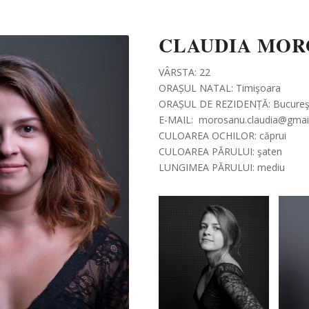
CLAUDIA MOR
VÂRSTA: 22
ORAȘUL NATAL: Timişoara
ORAȘUL DE REZIDENȚĂ: Bucureşt
E-MAIL: morosanu.claudia@gmai
CULOAREA OCHILOR: căprui
CULOAREA PĂRULUI: şaten
LUNGIMEA PĂRULUI: mediu