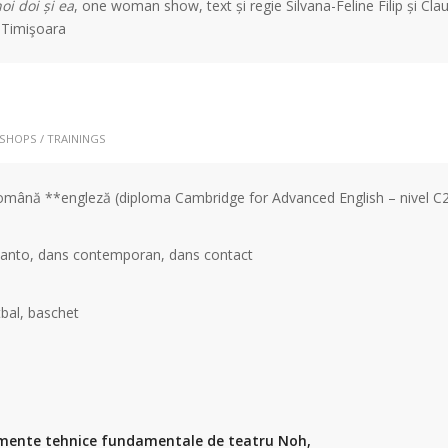
oi doi și ea
, one woman show, text și regie Silvana-Feline Filip și Cl
 Timişoara
HOPS / TRAININGS
mână **engleză (diploma Cambridge for Advanced English – nivel C
anto, dans contemporan, dans contact
bal, baschet
mente tehnice fundamentale de teatru Noh,