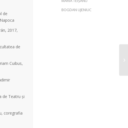
MARIA TEIȘANU
BOGDAN UJENIUC
ol de
j-Napoca
rán, 2017,
acultatea de
iriam Cuibus,
adimir
a de Teatru și
u, coregrafia