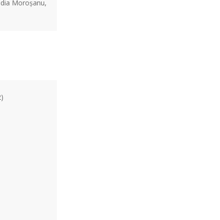
audia Moroșanu,
2)