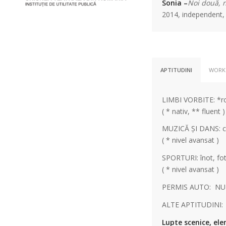
Sonia –
Noi două, n
2014, independent,
APTITUDINI
WORKS
LIMBI VORBITE: *ro
( * nativ, ** fluent )
MUZICĂ ȘI DANS: c
( * nivel avansat )
SPORTURI: înot, fot
( * nivel avansat )
PERMIS AUTO: NU
ALTE APTITUDINI:
Lupte scenice, e
le