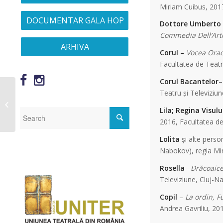
Miriam Cuibus, 2017
DOCUMENTAR GALA HOP
Dottore Umberto 
Commedia Dell’Art
ARHIVA
Corul –
Vocea Orac
Facultatea de Teatr
Corul Bacantelor
–
Teatru și Televiziu
CEZARA MUNTEANU
Lila; Regina Visul
2016, Facultatea de
Lolita
și alte pers
Nabokov), regia Mir
Rosella
–
Drăcoaice
Televiziune, Cluj-N
Copil
–
La ordin, F
Andrea Gavriliu, 20