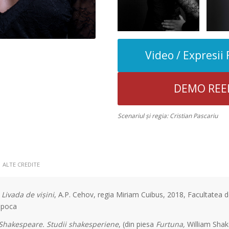
Video / Expresii 
DEMO REE
Scenariul și regia: Cristian Pascariu
ALTE CREDITE
–
Livada de vișini
, A.P. Cehov, regia Miriam Cuibus, 2018, Facultatea d
apoca
 Shakespeare. Studii shakesperiene
, (din piesa
Furtuna,
William Shak