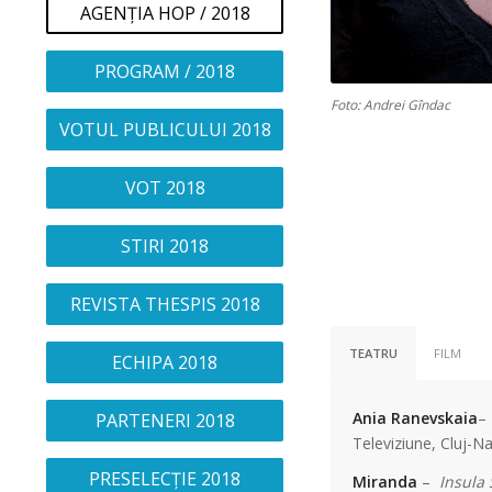
AGENȚIA HOP / 2018
PROGRAM / 2018
Foto: Andrei Gîndac
VOTUL PUBLICULUI 2018
VOT 2018
STIRI 2018
REVISTA THESPIS 2018
TEATRU
FILM
ECHIPA 2018
Ania Ranevskaia
PARTENERI 2018
Televiziune, Cluj-N
PRESELECȚIE 2018
Miranda
–
Insula