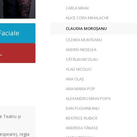
CARLA MIHAI
ALICE CORA MIHALACHE
CLAUDIA MOROȘANU
Faciale
CEZARA MUNTEANU
ANDREI NEDELEA
L
CĂTĂLIN NICOLAU
VLAD NICOLICI
ANA OLAȘ
ANA-MARIA POP
ALEXANDRU MIHAI POPA
DAN PUGHINEANU
e Teatru și
BEATRICE RUBICĂ
ANDREEA TĂNASE
espeare), regia