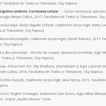
, Facultatea de Teatru și Televiziune, Cluj-Napoca
Ugolino Umbrini; Curtezana Letiția
–
Careta Venețiană
, spectac
e
,regia Miriam Cuibus, 2017, Facultatea de Teatru și Televiziune, Clu
olului,
după
Oedip Rege
de Sofocle, colaborare secţia regie: Betty Lo
u și Televiziune, Cluj-Napoca
Bacantele
,Euripide, colaborare secţia regie: Ciprian Butnaru, 2017, F
ne, Cluj-Napoca
ui
și alte personaje –
Rondul de noapte
, spectacol nonverbal, regia M
 Teatru și Televiziune, Cluj-Napoca
onaje–
Fahrenheit 451,
Ray Bradbury, (dramatizare şi după
Lolita
de Vl
iam Cuibus, 2016, Facultatea de Teatru și Televiziune, Cluj-Napoca
le
,Dino Buzzati, colaborare secţia regie: Iana Oprișa, 2016, Facultate
apoca
uhrer!
, Brigitte Schwaiger, traducerea Dan Stoica, regia Mihai Măniuți
16, Teatrul „Aureliu Manea” Turda