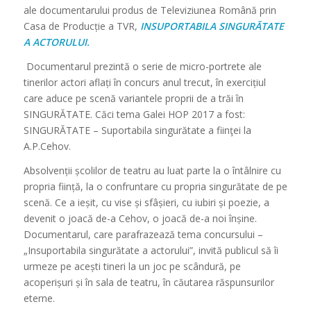
ale documentarului produs de Televiziunea Română prin
Casa de Producție a TVR,
INSUPORTABILA SINGURĂTATE
A ACTORULUI.
Documentarul prezintă o serie de micro-portrete ale
tinerilor actori aflați în concurs anul trecut, în exercițiul
care aduce pe scenă variantele proprii de a trăi în
SINGURĂTATE. Căci tema Galei HOP 2017 a fost:
SINGURĂTATE – Suportabila singurătate a fiinţei la
A.P.Cehov.
Absolvenții școlilor de teatru au luat parte la o întâlnire cu
propria ființă, la o confruntare cu propria singurătate de pe
scenă. Ce a ieșit, cu vise și sfâșieri, cu iubiri și poezie, a
devenit o joacă de-a Cehov, o joacă de-a noi înșine.
Documentarul, care parafrazează tema concursului –
„Insuportabila singurătate a actorului”, invită publicul să îi
urmeze pe acești tineri la un joc pe scândură, pe
acoperișuri și în sala de teatru, în căutarea răspunsurilor
eterne.