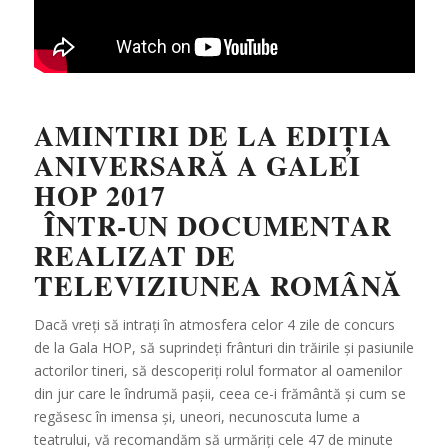
AMINTIRI DE LA EDIȚIA
ANIVERSARĂ A GALEI
HOP 2017
ÎNTR-UN DOCUMENTAR
REALIZAT DE
TELEVIZIUNEA ROMÂNĂ
Dacă vreți să intrați în atmosfera celor 4 zile de concurs
de la Gala HOP, să suprindeți frânturi din trăirile și pasiunile
actorilor tineri, să descoperiți rolul formator al oamenilor
din jur care le îndrumă pașii, ceea ce-i frământă și cum se
regăsesc în imensa și, uneori, necunoscuta lume a
teatrului, vă recomandăm să urmăriți cele 47 de minute