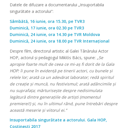
Datele de difuzare a documentarului „Insuportabila
singurătate a actorului”:
Sâmbătă, 16 iunie, ora 15.30, pe TVR3
Duminică, 17 iunie, ora 02.30 pe TVR3
Duminică, 24 iunie, ora 14.30 pe TVR Moldova
Duminică, 24 iunie, ora 18.00 pe TVR Internațional
Despre film, directorul artistic al Galei Tânărului Actor
HOP, actorul și pedagogul Miklós Bács, spune:
„Se
apropie foarte mult de ceea ce mi-aș fi dorit de la Gala
HOP: îi pune în evidență pe tinerii actori, cu bunele și
relele lor; arată ca un adevărat laborator; redă spiritul
de creație și muncă, nu festivismul; arată adâncimile și
nu suprafața; mărturisește despre nedisimulata
legătură dintre generațiile de artiști (momentul
premierei!) și, nu în ultimul rând, pune întrebări despre
această meserie și viitorul ei.”
Insuportabila singurătate a actorului. Gala HOP,
Costinești 2017