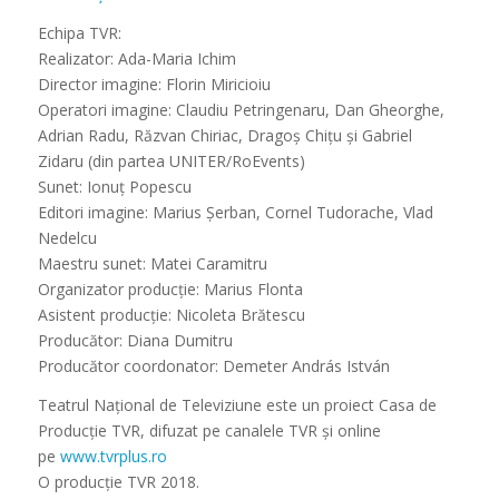
Echipa TVR:
Realizator: Ada-Maria Ichim
Director imagine: Florin Miricioiu
Operatori imagine: Claudiu Petringenaru, Dan Gheorghe,
Adrian Radu, Răzvan Chiriac, Dragoș Chițu și Gabriel
Zidaru (din partea UNITER/RoEvents)
Sunet: Ionuț Popescu
Editori imagine: Marius Șerban, Cornel Tudorache, Vlad
Nedelcu
Maestru sunet: Matei Caramitru
Organizator producție: Marius Flonta
Asistent producție: Nicoleta Brătescu
Producător: Diana Dumitru
Producător coordonator: Demeter András István
Teatrul Național de Televiziune este un proiect Casa de
Producție TVR, difuzat pe canalele TVR și online
pe
www.tvrplus.ro
O producție TVR 2018.