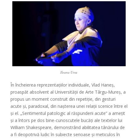
Ileana Ursu
În încheierea reprezentațiilor individuale, Vlad Haneș,
proaspăt absolvent al Universității de Arte Târgu-Mureș, a
propus un moment construit din repetiție, din gesturi
acute și, paradoxal, din nașterea unei relații scenice între el
și el. „Sentimentul patologic al răspunderii acute” a amețit
și a întors pe dos bine-cunoscutele bucăți ale textelor lui
William Shakespeare, demonstrând abilitatea tânărului de
a fi deopotrivă ludic în subiecte serioase și meticulos în