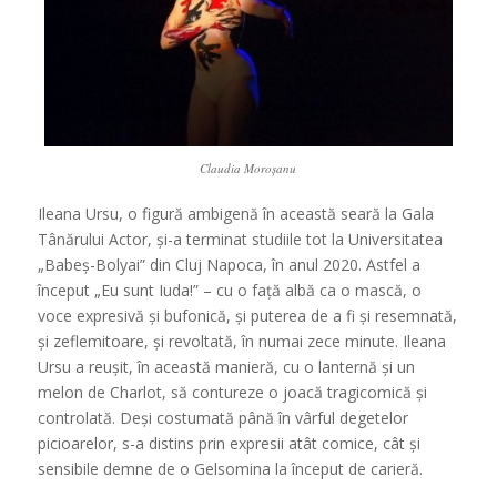
Claudia Moroșanu
Ileana Ursu, o figură ambigenă în această seară la Gala
Tânărului Actor, și-a terminat studiile tot la Universitatea
„Babeș-Bolyai” din Cluj Napoca, în anul 2020. Astfel a
început „Eu sunt Iuda!” – cu o față albă ca o mască, o
voce expresivă și bufonică, și puterea de a fi și resemnată,
și zeflemitoare, și revoltată, în numai zece minute. Ileana
Ursu a reușit, în această manieră, cu o lanternă și un
melon de Charlot, să contureze o joacă tragicomică și
controlată. Deși costumată până în vârful degetelor
picioarelor, s-a distins prin expresii atât comice, cât și
sensibile demne de o Gelsomina la început de carieră.