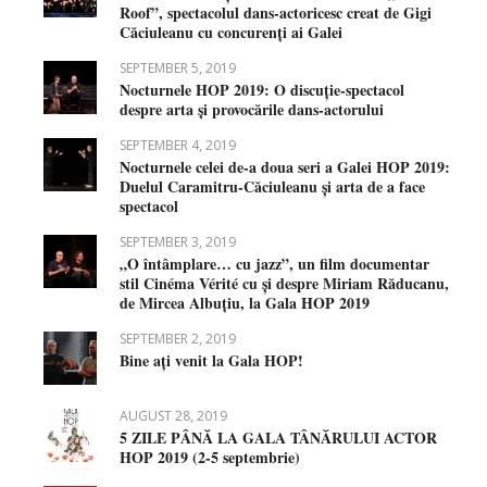
Roof”, spectacolul dans-actoricesc creat de Gigi
Căciuleanu cu concurenți ai Galei
SEPTEMBER 5, 2019
Nocturnele HOP 2019: O discuție-spectacol
despre arta și provocările dans-actorului
SEPTEMBER 4, 2019
Nocturnele celei de-a doua seri a Galei HOP 2019:
Duelul Caramitru-Căciuleanu și arta de a face
spectacol
SEPTEMBER 3, 2019
„O întâmplare… cu jazz”, un film documentar
stil Cinéma Vérité cu și despre Miriam Răducanu,
de Mircea Albuțiu, la Gala HOP 2019
SEPTEMBER 2, 2019
Bine ați venit la Gala HOP!
AUGUST 28, 2019
5 ZILE PÂNĂ LA GALA TÂNĂRULUI ACTOR
HOP 2019 (2-5 septembrie)