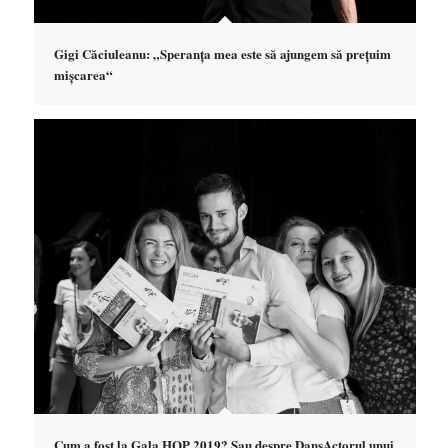
Gigi Căciuleanu: „Speranța mea este să ajungem să prețuim
mișcarea“
Cum a fost la Gala HOP 2019? Sau despre DansActorul unui