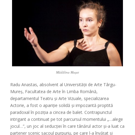
Mădălina Mușat
Radu Anastas, absolvent al Universității de Arte Târgu-
Mureș, Facultatea de Arte în Limba Română,
departamentul Teatru și Arte Vizuale, specializarea
Actorie, a fost o apariție solidă și impozantă proptită
paradoxal în poziția a cincea de balet. Contrapunctul
intrigant a continuat pe tot parcursul momentului „…alege
jocul…”, un joc al seducției în care tânărul actor și-a luat ca
partener scenic sacoul purpuriu, pe care l-a învățat și