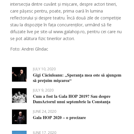
intersecția dintre cuvânt și mișcare, despre actori tineri,
care pășesc pentru, poate, prima oară în lumina
reflectorului și despre teatru. Încă două zile de competiție
stau la dispoziţie în fața concurenților, urmând să fie
difuzate live pe site-ul www.galahop.ro, pentru cei care nu
se pot alătura fizic tinerilor actori.
Foto: Andrei Gîndac
JULY 10, 2020
Gigi Căciuleanu: „Speranța mea este să ajungem
să prețuim mișcarea“
JULY 9, 2020
Cum a fost la Gala HOP 2019? Sau despre
DansActorul unui septembrie la Constanța
JUNE 24, 2020
Gala HOP 2020 – o precizare
JUNE 17, 2020