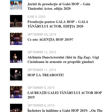
Juriul de preselecție al Galei HOP – Gala
Tânărului Actor, ediția 2020
JUNE 9, 2020
Preselecția pentru GALA HOP – GALA
TÂNĂRULUI ACTOR, EDIȚIA 2020
SEPTEMBER 26, 2019
Ce este AGENȚIA HOP 2019?
SEPTEMBER 12, 2019
Alchimia DansActorului (Idei în Zig-Zag). Gigi
Căciuleanu în armonie cu propriile gânduri
SEPTEMBER 11, 2019
HOP LA TREABOSTE!
SEPTEMBER 6, 2019
LAUREAŢII GALEI TÂNĂRULUI ACTOR HOP
2019
SEPTEMBER 6, 2019
Încheiere la înălțime a Galei HOP 2019: „On The