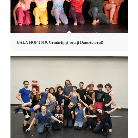
GALA HOP 2019. Urmăriţi şi votaţi DansActorul!