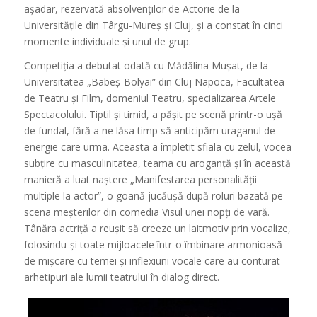
așadar, rezervată absolvenților de Actorie de la
Universitățile din Târgu-Mureș și Cluj, și a constat în cinci
momente individuale și unul de grup.
Competiția a debutat odată cu Mădălina Mușat, de la
Universitatea „Babeș-Bolyai” din Cluj Napoca, Facultatea
de Teatru și Film, domeniul Teatru, specializarea Artele
Spectacolului. Tiptil și timid, a pășit pe scenă printr-o ușă
de fundal, fără a ne lăsa timp să anticipăm uraganul de
energie care urma. Aceasta a împletit sfiala cu zelul, vocea
subțire cu masculinitatea, teama cu aroganță și în această
manieră a luat naștere „Manifestarea personalității
multiple la actor”, o goană jucăușă după roluri bazată pe
scena meșterilor din comedia Visul unei nopți de vară.
Tânăra actriță a reușit să creeze un laitmotiv prin vocalize,
folosindu-și toate mijloacele într-o îmbinare armonioasă
de mișcare cu temei și inflexiuni vocale care au conturat
arhetipuri ale lumii teatrului în dialog direct.