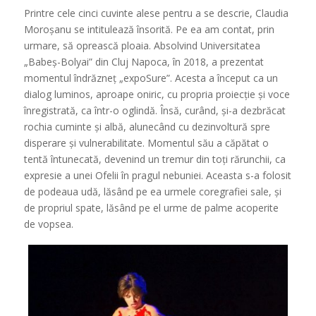
Printre cele cinci cuvinte alese pentru a se descrie, Claudia
Moroșanu se intitulează însorită. Pe ea am contat, prin
urmare, să oprească ploaia. Absolvind Universitatea
„Babeș-Bolyai” din Cluj Napoca, în 2018, a prezentat
momentul îndrăzneț „expoSure”. Acesta a început ca un
dialog luminos, aproape oniric, cu propria proiecție și voce
înregistrată, ca într-o oglindă. Însă, curând, și-a dezbrăcat
rochia cuminte și albă, alunecând cu dezinvoltură spre
disperare și vulnerabilitate. Momentul său a căpătat o
tentă întunecată, devenind un tremur din toți rărunchii, ca
expresie a unei Ofelii în pragul nebuniei. Aceasta s-a folosit
de podeaua udă, lăsând pe ea urmele coregrafiei sale, și
de propriul spate, lăsând pe el urme de palme acoperite
de vopsea.