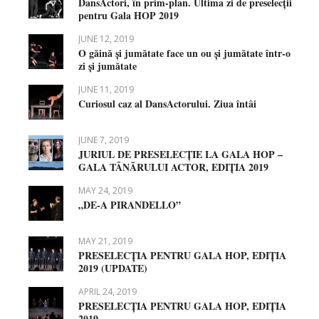
DansActori, în prim-plan. Ultima zi de preselecții
pentru Gala HOP 2019
JUNE 12, 2019
O găină și jumătate face un ou și jumătate într-o
zi și jumătate
JUNE 11, 2019
Curiosul caz al DansActorului. Ziua întâi
JUNE 7, 2019
JURIUL DE PRESELECȚIE LA GALA HOP –
GALA TÂNĂRULUI ACTOR, EDIȚIA 2019
MAY 24, 2019
„DE-A PIRANDELLO”
MAY 21, 2019
PRESELECȚIA PENTRU GALA HOP, EDIȚIA
2019 (UPDATE)
APRIL 24, 2019
PRESELECȚIA PENTRU GALA HOP, EDIȚIA
2019