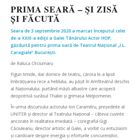
PRIMA SEARĂ – ŞI ZISĂ
ȘI FĂCUTĂ
Seara de 3 septembrie 2020 a marcat începutul celei
de-a XXIII-a ediţii a Galei Tânărului Actor HOP,
găzduită pentru prima oară de Teatrul Național „I.L.
Caragiale” București.
de Raluca Cîrciumaru
Figuri timide, dar dornice de teatru, cărora le-a lipsit
îmbrățișarea rece a heblului, au pășit în Amfiteatrul deschis
al Naționalului, purtând măști albastre care acoperă
deopotrivă surâsul Thaliei și grimasa Melpomenei.
În urma discursului actorului Ion Caramitru, președinte al
UNITER și director al Teatrului Național – câteva cuvinte
ancorate în realitatea imediată – coregraful Gigi
Căciuleanu, director artistic al Galei, a vorbit cu entuziasm
și candoare despre energia și eforturile concurenților,