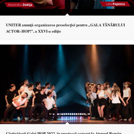
UNITER anunţă organizarea preselecției pentru „GALA TÂNĂRULUI
ACTOR–HOP!”, a XXVI-a ediţie
Câștigătorii Galei HOP 2022, în spectacol-concert la Ateneul Român