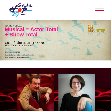
TEATRU MUSICAL
Musical = Actor Total
+ Show Total
Gala Tânărului Actor HOP 2022
Ediția a 25-a, aniversară
25-27 august 2022
Casa de Cultură a Studenților, Alba Iulia
Live streaming: www.galahop.ro