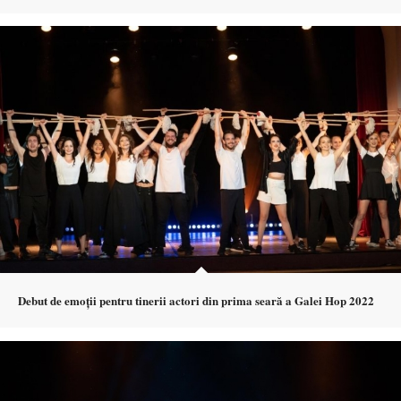
Debut de emoții pentru tinerii actori din prima seară a Galei Hop 2022