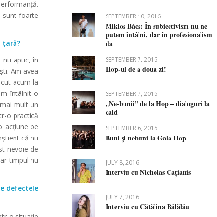
 performanță.
e sunt foarte
SEPTEMBER 10, 2016
Miklos Bács: În subiectivism nu ne
putem întâlni, dar în profesionalism
da
 țară?
SEPTEMBER 7, 2016
 nu apuc, în
Hop-ul de a doua zi!
ești. Am avea
ăcut acum la
m întâlnit o
SEPTEMBER 7, 2016
„Ne-bunii” de la Hop – dialoguri la
t mai mult un
cald
tr-o practică
o acțiune pe
SEPTEMBER 6, 2016
Buni și nebuni la Gala Hop
nștient că nu
st nevoie de
ar timpul nu
JULY 8, 2016
Interviu cu Nicholas Cațianis
re defectele
JULY 7, 2016
Interviu cu Cătălina Bălălău
tr-o situație