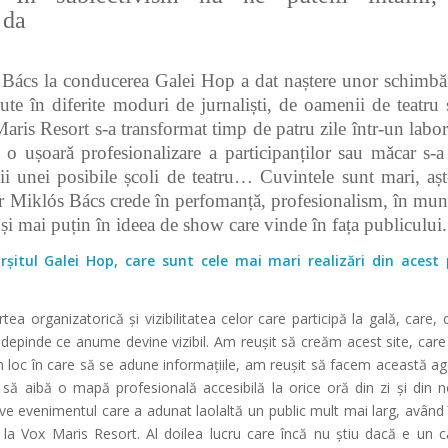
 da
 Bács la conducerea Galei Hop a dat naștere unor schimbăr
ute în diferite moduri de jurnaliști, de oamenii de teatru 
Maris Resort s-a transformat timp de patru zile într-un labora
t o ușoară profesionalizare a participanților sau măcar s-a
ii unei posibile școli de teatru… Cuvintele sunt mari, așt
ar Miklós Bács crede în perfomanță, profesionalism, în mun
i și mai puțin în ideea de show care vinde în fața publicului.
șitul Galei Hop, care sunt cele mai mari realizări din acest
rtea organizatorică și vizibilitatea celor care participă la gală, care, 
 depinde ce anume devine vizibil. Am reușit să creăm acest site, car
loc în care să se adune informațiile, am reușit să facem această ag
r să aibă o mapă profesională accesibilă la orice oră din zi și din
ive evenimentul care a adunat laolaltă un public mult mai larg, având
, la Vox Maris Resort. Al doilea lucru care încă nu știu dacă e un c