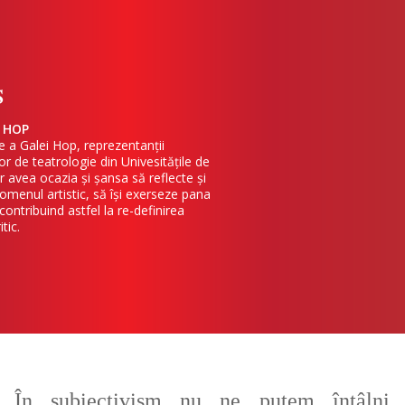
S
 HOP
ie a Galei Hop, reprezentanții
 de teatrologie din Univesitățile de
or avea ocazia și șansa să reflecte și
omenul artistic, să își exerseze pana
 contribuind astfel la re-definirea
itic.
 În subiectivism nu ne putem întâlni,