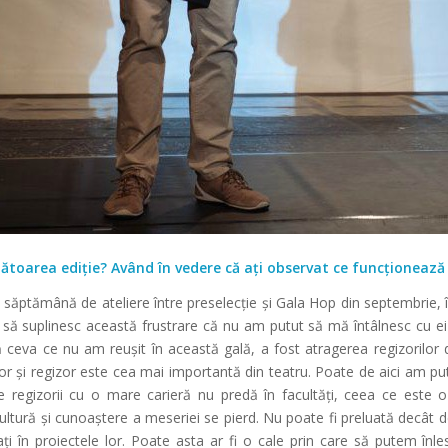
ătoarea ediție? Având în vedere că ați observat ce funcționează 
săptămână de ateliere între preselecție și Gala Hop din septembrie, 
 să suplinesc această frustrare că nu am putut să mă întâlnesc cu e
 ceva ce nu am reușit în această gală, a fost atragerea regizorilor d
ctor și regizor este cea mai importantă din teatru. Poate de aici am p
e regizorii cu o mare carieră nu predă în facultăți, ceea ce este o
ultură și cunoaștere a meseriei se pierd. Nu poate fi preluată decât d
ți în proiectele lor. Poate asta ar fi o cale prin care să putem înles