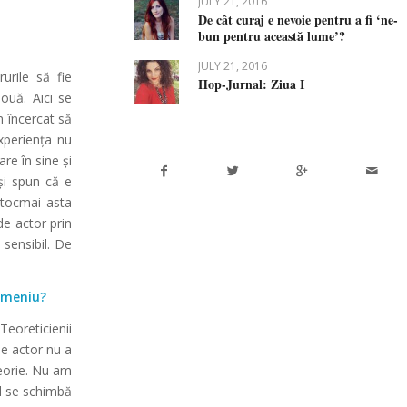
JULY 21, 2016
De cât curaj e nevoie pentru a fi ‘ne-
bun pentru această lume’?
JULY 21, 2016
urile să fie
Hop-Jurnal: Ziua I
nouă. Aici se
m încercat să
xperiența nu
re în sine și
și spun că e
 tocmai asta
de actor prin
 sensibil. De
domeniu?
Teoreticienii
de actor nu a
teorie. Nu am
al se schimbă