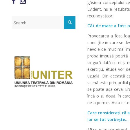
găsirea conceptului ce
Evident, nu e rezultat
recunoscător.
Cât de mare a fost p
Provocarea a fost foa
condițiile în care se 
nevoie de mult mai mu
proba impusă poartă 
singură dată cu ei și 
exercițiu, étude vor d
uzuală. Din această ca
scenă este primordial 
se poate așa ceva. Er
încă o zi, două, în c
ne-a permis. Asta este
Care considerați că s
lor se tot vorbește…
Mi se pare paradoxal, 