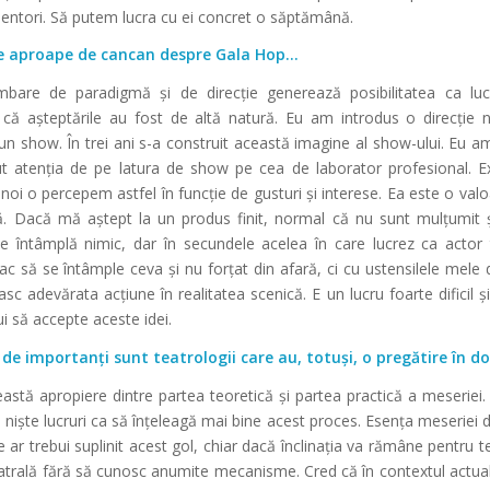
i mentori. Să putem lucra cu ei concret o săptămână.
ole aproape de cancan despre Gala Hop…
bare de paradigmă și de direcție generează posibilitatea ca lucr
r că așteptările au fost de altă natură. Eu am introdus o direcție 
un show. În trei ani s-a construit această imagine al show-ului. Eu a
t atenția de pe latura de show pe cea de laborator profesional. E
noi o percepem astfel în funcție de gusturi și interese. Ea este o valoa
ă. Dacă mă aștept la un produs finit, normal că nu sunt mulțumit 
 se întâmplă nimic, dar în secundele acelea în care lucrez ca actor
ac să se întâmple ceva și nu forțat din afară, ci cu ustensilele mele 
sc adevărata acțiune în realitatea scenică. E un lucru foarte dificil și
ui să accepte aceste idei.
 de importanți sunt teatrologii care au, totuși, o pregătire în 
astă apropiere dintre partea teoretică și partea practică a meseriei. 
 niște lucruri ca să înțeleagă mai bine acest proces. Esența meseriei 
 ar trebui suplinit acest gol, chiar dacă înclinația va rămâne pentru 
eatrală fără să cunosc anumite mecanisme. Cred că în contextul actu