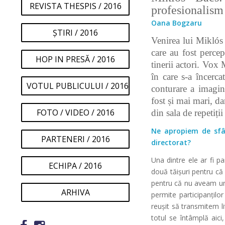
REVISTA THESPIS / 2016
profesionalism
Oana Bogzaru
ȘTIRI / 2016
Venirea lui Miklós
care au fost percep
HOP IN PRESĂ / 2016
tinerii actori. Vox 
în care s-a încerca
VOTUL PUBLICULUI / 2016
conturare a imagin
fost și mai mari, d
FOTO / VIDEO / 2016
din sala de repetiți
Ne apropiem de sfâr
PARTENERI / 2016
directorat?
Una dintre ele ar fi pa
ECHIPA / 2016
două tăișuri pentru că
pentru că nu aveam un 
ARHIVA
permite participanțilo
reușit să transmitem l
totul se întâmplă aici