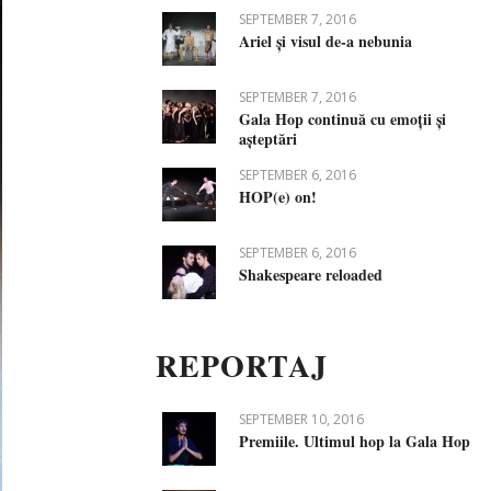
SEPTEMBER 7, 2016
Ariel și visul de-a nebunia
SEPTEMBER 7, 2016
Gala Hop continuă cu emoții și
așteptări
SEPTEMBER 6, 2016
HOP(e) on!
SEPTEMBER 6, 2016
Shakespeare reloaded
REPORTAJ
SEPTEMBER 10, 2016
Premiile. Ultimul hop la Gala Hop