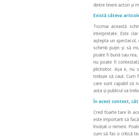
dintre tinerii actori ș
Există câteva artic
Tocmai această schim
interpretate. Este cla
aștepta un spectacol, 
schimb puțin și să mu
poate fi bună sau rea, 
nu poate fi contestat
plictisitor. Așa e, nu
trebuie să caut. Cum f
care sunt capabil să na
asta și publicul va treb
În acest context, cât
Cred foarte tare în ace
este important să facă
învățat-o nimeni. Poate
cum să fac o critică t