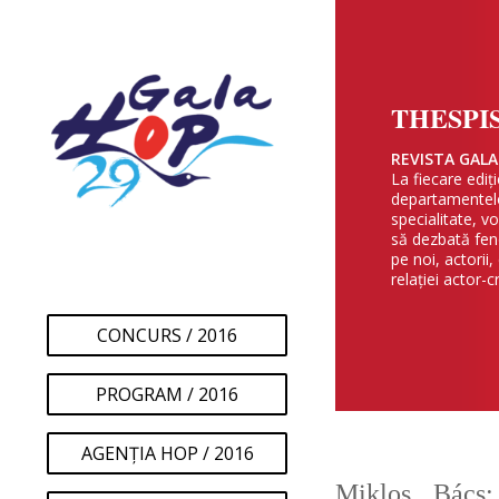
THESPI
REVISTA GALA
La fiecare ediț
departamentelor
specialitate, v
să dezbată fen
pe noi, actorii,
relației actor-cr
CONCURS / 2016
PROGRAM / 2016
AGENȚIA HOP / 2016
Miklos Bács: