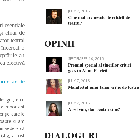
JULY 7, 2016
Cine mai are nevoie de criticii de
teatru?
i esențiale
și chiar de
tor teatral
OPINII
 încercat o
eptările au
SEPTEMBER 10, 2016
ca efectivă
Premiul special al tinerilor critici
goes to Alina Petrică
JULY 7, 2016
 prim an de
Manifestul unui tânăr critic de teatru
desigur, e cu
JULY 7, 2016
e e important
Absolvim, dar pentru cine?
enție care le
 noapte și am
 în vedere că
DIALOGURI
âștig, a fost