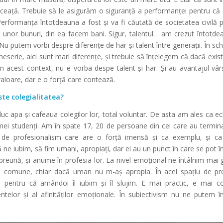
în ceață. Trebuie să le asigurăm o siguranță a performanței pentru că 
Performanța întotdeauna a fost și va fi căutată de societatea civilă 
a unor bunuri, din ea facem bani. Sigur, talentul… am crezut întotd
. Nu putem vorbi despre diferențe de har și talent între generații. În sc
meserie, aici sunt mari diferențe, și trebuie să înțelegem că dacă exist
 în acest context, nu e vorba despe talent și har. Și au avantajul vâr
valoare, dar e o forță care contează.
te colegialitatea?
aduc apa și cafeaua colegilor lor, total voluntar. De asta am ales ca 
 mei studenți. Am în spate 17, 20 de persoane din cei care au termi
de profesionalism care are o forță imensă și ca exemplu, și ca
ne iubim, să fim umani, apropiați, dar ei au un punct în care se pot în
preună, și anume în profesia lor. La nivel emoțional ne întâlnim mai
rile comune, chiar dacă uman nu m-aș apropia. În acel spațiu de pr
 pentru că amândoi îl iubim și îl slujim. E mai practic, e mai c
ntelor și al afinităților emoționale. În subiectivism nu ne putem în