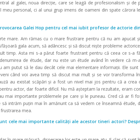
ntral al galei, noua direcție, care se leagă de profesionalism și de
ul meu personal, ci al unui grup imens de oameni din spate cărora l
rovocarea Galei Hop pentru cel mai iubit profesor de actorie din
rte mare. Am rămas cu o mare frustrare pentru că nu am apucat și
desfășoară gala acum, să adâncesc și să discut niște probleme actoric
lt timp. Asta mi s-a părut foarte frustrant pentru că ceea ce s-a f
denumirea de étude, dar nu este un étude având în vedere că m-a
nu am putut să le dau decât cele mai elementare informații. Ele sun
eveni când voi avea timp să discut mai mult și se vor transforma în
uză au existat scăpări și a fost un nivel mai jos pentru că a crea 
pentru actor, dar foarte dificil. Nu mă așteptam la rezultate, eram co
au mai importante problemele pe care și le puneau. Cred că ar fi fo
are să intrăm puțin mai în amănunt ca să vedem ce înseamnă étude, d
 frustrarea mea.
unt cele mai importante calități ale acestor tineri actori? Desp
dar în mare măsură, disperarea lor este un mare atu. E clar că sunt în