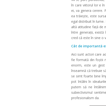
în care viitorul lor e 
ei, va genera cerere. 
ea trăiește, este surs
egal distribuit în lume
altă atitudine față de 
între generații, există
cred că este în sine o 
Cât de importantă es
Aici sunt actori care 
fie formată din foștii
enorm, este un gest 
înseamnă că trebuie să 
se simt foarte bine îm
pot întâlni în idealu
putem să ne întâlnim
subiectivismul sentime
profesionalism da.