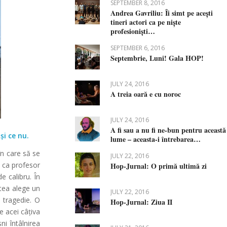
SEPTEMBER 8, 2016
Andrea Gavriliu: Îi simt pe acești
tineri actori ca pe niște
profesioniști…
SEPTEMBER 6, 2016
Septembrie, Luni! Gala HOP!
JULY 24, 2016
A treia oară e cu noroc
JULY 24, 2016
A fi sau a nu fi ne-bun pentru această
și ce nu.
lume – aceasta-i întrebarea…
în care să se
JULY 22, 2016
i ca profesor
Hop-Jurnal: O primă ultimă zi
e calibru. În
utea alege un
JULY 22, 2016
 tragedie. O
Hop-Jurnal: Ziua II
e acei câțiva
ni întâlnirea