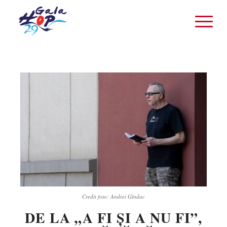
Credit foto: Andrei Gîndac
DE LA „A FI ȘI A NU FI”,