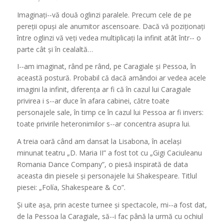
Imaginați-­‐vă două oglinzi paralele. Precum cele de pe
pereții opuși ale anumitor ascensoare. Dacă vă poziționați
între oglinzi vă veți vedea multiplicați la infinit atât într-­‐ o
parte cât și în cealaltă…
I-­‐am imaginat, rând pe rând, pe Caragiale și Pessoa, în
această postură. Probabil că dacă amândoi ar vedea acele
imagini la infinit, diferența ar fi că în cazul lui Caragiale
privirea i s-­‐ar duce în afara cabinei, către toate
personajele sale, în timp ce în cazul lui Pessoa ar fi invers:
toate privirile heteronimilor s-­‐ar concentra asupra lui.
A treia oară când am dansat la Lisabona, în același
minunat teatru „D. Maria II” a fost tot cu „Gigi Caciuleanu
Romania Dance Company”, o piesă inspirată de data
aceasta din piesele și personajele lui Shakespeare. Titlul
piesei: „Folía, Shakespeare & Co”.
Și uite așa, prin aceste turnee și spectacole, mi-­‐a fost dat,
de la Pessoa la Caragiale, să-­‐i fac până la urmă cu ochiul