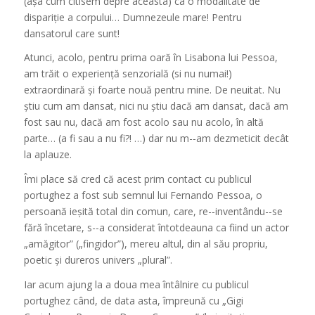
(așa cum citisem depre aceasta) ca o modalitate de
dispariție
a corpului… Dumnezeule mare! Pentru
dansatorul care sunt!
Atunci, acolo, pentru prima oară în Lisabona lui Pessoa,
am trăit o experiență senzorială (si nu numai!)
extraordinară și foarte nouă pentru mine. De neuitat. Nu
știu cum am dansat, nici nu știu
dacă
am dansat, dacă am
fost sau nu, dacă am fost acolo sau
nu acolo
, în altă
parte… (a fi sau a nu fi?! …) dar nu m-­‐am dezmeticit decât
la aplauze.
Îmi place să cred că acest prim contact cu publicul
portughez a fost sub semnul lui Fernando Pessoa, o
persoană
ieșită total din comun, care, re-­‐inventându-­‐se
fără încetare, s-­‐a considerat întotdeauna ca fiind un actor
„amăgitor” („
fingi
d
o
r
”), mereu altul, din al său propriu,
poetic și dureros univers „plural”.
Iar acum ajung la a doua mea întâlnire cu publicul
portughez când, de data asta, împreună cu „Gigi