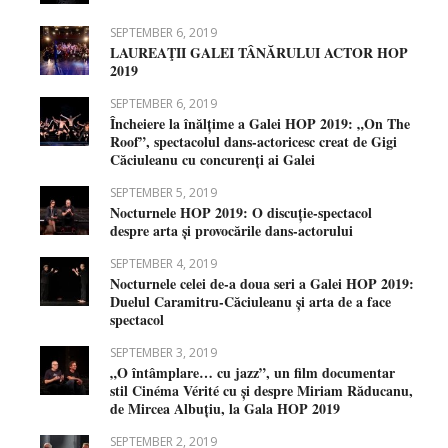
SEPTEMBER 6, 2019
LAUREAŢII GALEI TÂNĂRULUI ACTOR HOP
2019
SEPTEMBER 6, 2019
Încheiere la înălțime a Galei HOP 2019: „On The
Roof”, spectacolul dans-actoricesc creat de Gigi
Căciuleanu cu concurenți ai Galei
SEPTEMBER 5, 2019
Nocturnele HOP 2019: O discuție-spectacol
despre arta și provocările dans-actorului
SEPTEMBER 4, 2019
Nocturnele celei de-a doua seri a Galei HOP 2019:
Duelul Caramitru-Căciuleanu și arta de a face
spectacol
SEPTEMBER 3, 2019
„O întâmplare… cu jazz”, un film documentar
stil Cinéma Vérité cu și despre Miriam Răducanu,
de Mircea Albuțiu, la Gala HOP 2019
SEPTEMBER 2, 2019