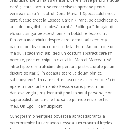
teatrului unde urma să dansăm, care arsese pentru a doua
oară și care tocmai se redeschisese aproape pentru
venirea noastră. Teatrul Dona Maria II. Spectacolul meu,
care fusese creat la Espace Cardin / Paris, se deschidea cu
un solo lung dintr-­‐o piesă numită „
S
oli
l
oque
”. Imaginați-­‐
vă: sunt singur pe scenă, prins în boldul reflectorului,
fantoma incendiului despre care tocmai aflasem mă
bântuie pe deasupra oboselii de la drum. Am pe mine un
maiou „academic” alb, deci un costum abstract care îmi
permite, precum chipul pictat al lui Marcel Marceau, să
întruchipez o multitudine de personaje structurate pe un
discurs solitar. Și în această stare „a doua” (din ce
subconștient? din care sertare ascunse ale memoriei?) îmi
apare umbra lui Fernando Pessoa care, precum un
dantesc Virgiliu, mă îndrumă prin labirintul personajelor
suprarealiste pe care le fac să se perinde în solilochiul
meu. Un Ego – demultiplicat.
Cunoșteam bineînțeles povestea abracadabrantă a
heteronimilor lui Fernando Pessoa. Heteronimul înțeles