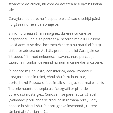
stoarcere de creieri, nu cred că acestea ar fi văzut lumina
zilei…
Caragiale, se pare, nu începea o piesă sau o schiță până
nu găsea numele personajelor.
Și nici nu vreau să-­‐mi imaginez durerea cu care se
desprindeau, de a sa persoană, heteronimele lui Pessoa…
Dacă acesta se dez-­‐încarnează spre a nu mai fi el însuși,
ci foarte adesea un ALTUL, personajele lui Caragiale se
întrupează în mod nebunesc-­‐ savant, întru percepția
tuturor simțurilor, devenind nu numai carne dar și culoare.
În ceeace mă privește, consider că, dacă „românul”
Caragiale scrie
în relief
, vărul său întru latinitate,
portughezul Pessoa o face în alb și negru, sau mai bine zis
în acele nuanțe de
sepia
ale fotografiilor pline de
dureroasă nostalgie… Curios mi se pare faptul că acel
„Saudade” portughez se traduce în română prin „Dor”,
ceeace la rândul său, în portugheză înseamnă „Durere”…
Un lanț al slăbiciunilor?…