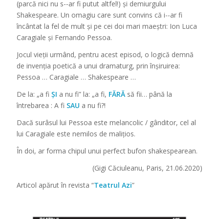
(parcă nici nu s-­‐ar fi putut altfel!) și demiurgului
Shakespeare. Un omagiu care sunt convins că i-­‐ar fi
încântat la fel de mult și pe cei doi mari maeștri: Ion Luca
Caragiale și Fernando Pessoa.
Jocul vieții urmând, pentru acest episod, o logică demnă
de invenția poetică a unui dramaturg, prin înșiruirea:
Pessoa … Caragiale … Shakespeare …
De la: „a fi
ȘI
a nu fi” la: „a fi,
FĂRĂ
să fii… până la
întrebarea : A fi
SAU
a nu fi?!
Dacă surâsul lui Pessoa este melancolic / gânditor, cel al
lui Caragiale este nemilos de malițios.
În doi, ar forma chipul unui perfect bufon shakespearean.
(Gigi Căciuleanu, Paris, 21.06.2020)
Articol apărut în revista “
Teatrul Azi
”