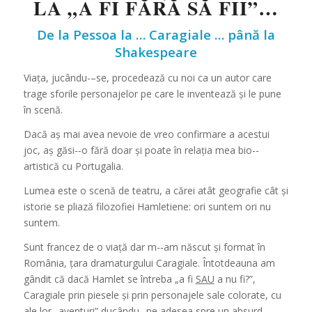
LA „A FI FĂRĂ SĂ FII”…
De la Pessoa la … Caragiale … până la
Shakespeare
Viața,
jucându-
–
se, procedea
z
ă cu
no
i
ca
u
n
auto
r care
t
r
age
sforil
e pe
rs
onaje
l
or pe
care le
inventează și
le
pune
în scenă.
Da
c
ă
aș mai
av
e
a
nevoi
e
de v
r
eo confirmare
a
ac
estu
i
j
o
c, aș găsi
-­‐
o fără doar și p
o
ate
în relația m
e
a
bio
-­‐
a
rtisti
că cu
Port
uga
lia.
Lumea este o scenă de teatru, a cărei atât geografie cât și
istorie se pliază filozofiei
Hamletiene:
ori
suntem
ori
nu
suntem.
Sun
t
f
rance
z de o
via
ță dar
m
-­‐
am
născ
u
t și
format
în
România, țara dramat
u
rg
u
l
u
i Caragiale. Întotdeauna am
gândit că dacă Hamlet se întreba „a fi
SAU
a nu fi?”,
Caragiale
p
r
in pie
s
ele
și p
r
in pe
rs
onajele
sale
colorat
e
, cu
a
le
l
o
r „a
ve
ntu
ri
” du
c
â
nd
u
-­‐
ne a
dese
a spre un absurd