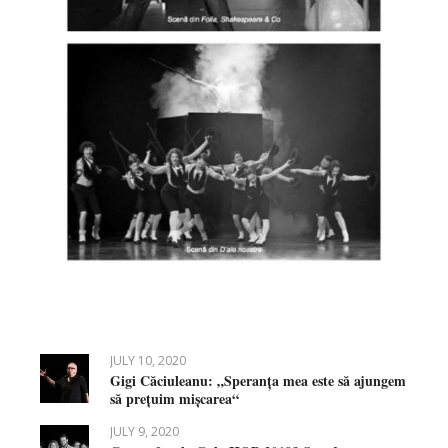
JULY 10, 2020
Gigi Căciuleanu: „Speranța mea este să ajungem
să prețuim mișcarea“
JULY 9, 2020