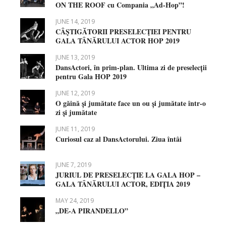
ON THE ROOF cu Compania „Ad-Hop”!
JUNE 14, 2019
CÂŞTIGĂTORII PRESELECŢIEI PENTRU
GALA TÂNĂRULUI ACTOR HOP 2019
JUNE 13, 2019
DansActori, în prim-plan. Ultima zi de preselecții
pentru Gala HOP 2019
JUNE 12, 2019
O găină și jumătate face un ou și jumătate într-o
zi și jumătate
JUNE 11, 2019
Curiosul caz al DansActorului. Ziua întâi
JUNE 7, 2019
JURIUL DE PRESELECȚIE LA GALA HOP –
GALA TÂNĂRULUI ACTOR, EDIȚIA 2019
MAY 24, 2019
„DE-A PIRANDELLO”