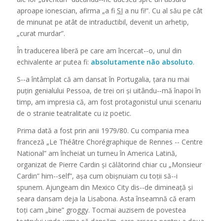
aproape ionescian, afirma „a fi
ȘI
a nu fi!”.
Cu al său pe cât
de minunat pe atât de intraductibil, devenit un arhetip,
„
curat murdar
”.
În traducerea liberă pe care am încercat-­‐o, unul din
echivalente ar putea fi:
abso
l
utame
n
te
n
ão
abso
l
uto
.
S-­‐a întâmplat că am dansat în Portugalia, țara nu mai
puțin genialului Pessoa, de trei ori și uitându-­‐mă înapoi în
timp, am impresia că, am fost protagonistul unui scenariu
de o stranie teatralitate cu iz poetic.
Prima dată a fost prin anii 1979/80. Cu compania mea
franceză „
Le Théâtre
Chorégraphique de Rennes
-­‐
Centre
National
” am încheiat un turneu în America Latină,
organizat de Pierre Cardin și călătorind chiar cu „Monsieur
Cardin”
him
-­‐
se
l
f
”, așa cum obișnuiam cu toții să-­‐i
spunem. Ajungeam din Mexico City dis-­‐de dimineață și
seara dansam deja la Lisabona. Asta înseamnă că eram
toți cam „bine”
groggy
. Tocmai auzisem de povestea