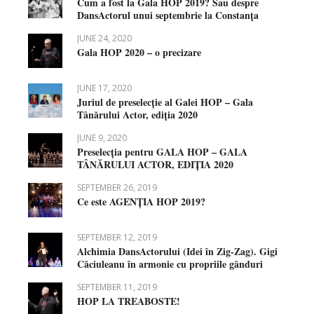
Cum a fost la Gala HOP 2019? Sau despre
DansActorul unui septembrie la Constanța
JUNE 24, 2020
Gala HOP 2020 – o precizare
JUNE 17, 2020
Juriul de preselecție al Galei HOP – Gala
Tânărului Actor, ediția 2020
JUNE 9, 2020
Preselecția pentru GALA HOP – GALA
TÂNĂRULUI ACTOR, EDIȚIA 2020
SEPTEMBER 26, 2019
Ce este AGENȚIA HOP 2019?
SEPTEMBER 12, 2019
Alchimia DansActorului (Idei în Zig-Zag). Gigi
Căciuleanu în armonie cu propriile gânduri
SEPTEMBER 11, 2019
HOP LA TREABOSTE!