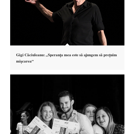
Gigi Căciuleanu: „Speranța mea este să ajungem să prețuim
mișcarea“