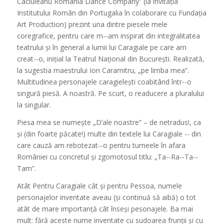
Caciuleanu Romania Dance Company” (la invitația
Institutului Român din Portugalia în colaborare cu Fundația
Art Production) prezint una dintre piesele mele
coregrafice, pentru care m-­‐am inspirat din integralitatea
teatrului și în general a lumii lui Caragiale pe care am
creat-­‐o, inițial la Teatrul Național din București. Realizată,
la sugestia maestrului Ion Caramitru, „pe limba mea”.
Multitudinea personajele caragielești coabitând într-­‐o
singură piesă. A noastră. Pe scurt, o readucere a pluralului
la singular.
Piesa mea se numește „D’ale noastre” – de netradus!, ca
și (din foarte păcate!) multe din textele lui Caragiale -­‐ din
care cauză am rebotezat-­‐o pentru turneele în afara
României cu concretul și zgomotosul titlu: „Ta-­‐Ra-­‐Ta-­‐
Tam”.
Atât Pentru Caragiale cât și pentru Pessoa, numele
personajelor inventate aveau (și continuă să aibă) o tot
atât de mare importanță cât înseși pesonajele. Ba mai
mult: fără aceste nume inventate cu sudoarea frunții și cu