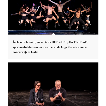
Încheiere la înălțime a Galei HOP 2019: „On The Roof”,
spectacolul dans-actoricesc creat de Gigi Căciuleanu cu
concurenți ai Galei