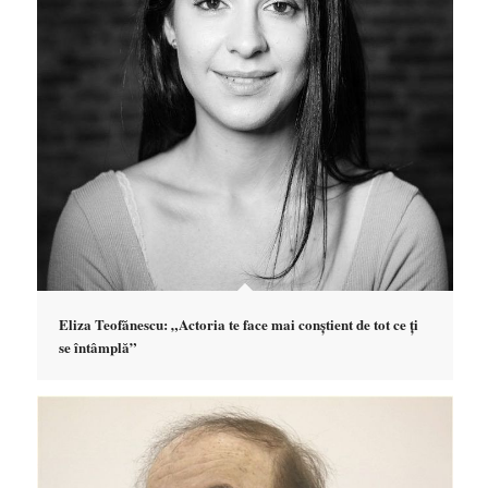
Eliza Teofănescu: „Actoria te face mai conștient de tot ce ți
se întâmplă”