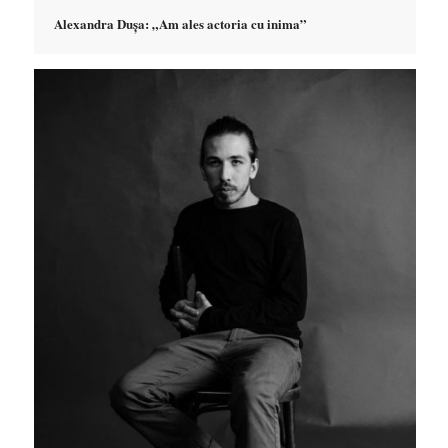
Alexandra Dușa: „Am ales actoria cu inima”