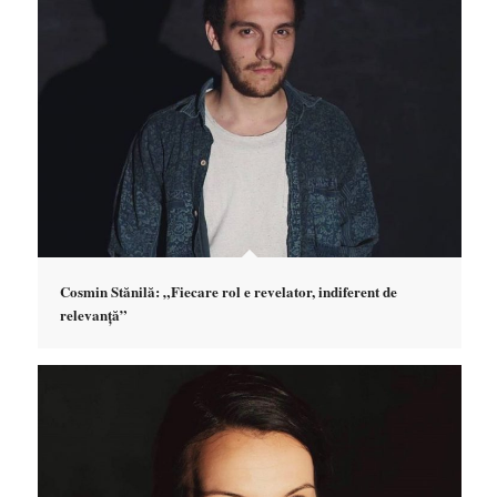
Cosmin Stănilă: „Fiecare rol e revelator, indiferent de
relevanță”