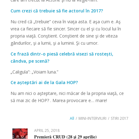
Cum crezi că trebuie să fie actorul în 2017?
Nu cred că „trebuie” ceva în viaţa asta. E aşa cum e. Aş
vrea ca fiecare să fie sincer. Sincer cu el şi cu locul lui în
propria viaţă. Conştient. Conştient de sine şi de viteza
gândurilor, şi a lumii, şi a luminii. Şi cu umor.
Ce frază dintr-o piesă celebră visezi să rostești,
cândva, pe scenă?
„Caligula”: „Voiam luna.”
Ce așteptări ai de la Gala HOP?
Nu am nici o aşteptare, nici măcar de la propria viaţă, ce
să mai zic de HOP? . Marea provocare e… mare!
All
/
MINI-INTERVIURI
/
STIRI 2017
APRIL 25, 2018
Premieră CRUD (28 și 29 aprilie)