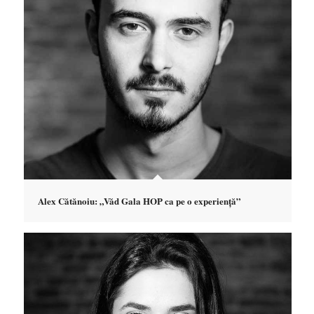
Alex Cătănoiu: „Văd Gala HOP ca pe o experiență”