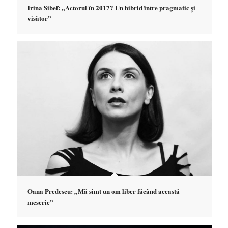
Irina Sibef: „Actorul în 2017? Un hibrid între pragmatic și
visător”
Oana Predescu: „Mă simt un om liber făcând această
meserie”