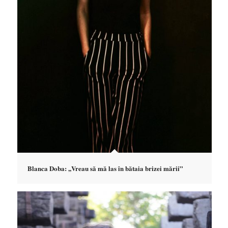
Blanca Doba: ,,Vreau să mă las în bătaia brizei mării”