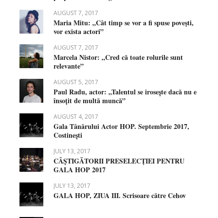
AUGUST 7, 2017
Maria Mitu: „Cât timp se vor a fi spuse poveşti,
vor exista actori”
AUGUST 7, 2017
Marcela Nistor: „Cred că toate rolurile sunt
relevante”
AUGUST 5, 2017
Paul Radu, actor: „Talentul se irosește dacă nu e
însoțit de multă muncă”
AUGUST 4, 2017
Gala Tânărului Actor HOP. Septembrie 2017,
Costinești
JULY 13, 2017
CÂŞTIGĂTORII PRESELECŢIEI PENTRU
GALA HOP 2017
JULY 13, 2017
GALA HOP, ZIUA III. Scrisoare către Cehov