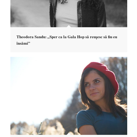
Theodora Sandu: „Sper ca la Gala Hop să reușesc să fiu eu
însămi”