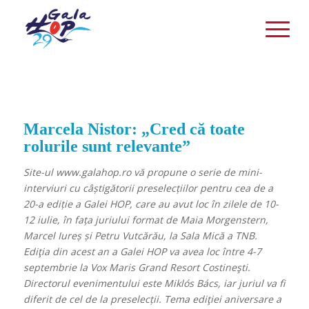
Marcela Nistor: „Cred că toate
rolurile sunt relevante”
Site-ul www.galahop.ro vă propune o serie de mini-
interviuri cu câștigătorii preselecțiilor pentru cea de a
20-a ediție a Galei HOP, care au avut loc în zilele de 10-
12 iulie, în fața juriului format de Maia Morgenstern,
Marcel Iureș și Petru Vutcărău, la Sala Mică a TNB.
Ediţia din acest an a Galei HOP va avea loc între 4-7
septembrie la Vox Maris Grand Resort Costineşti.
Directorul evenimentului este Miklós Bács, iar juriul va fi
diferit de cel de la preselecții.
Tema ediţiei aniversare a