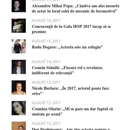
Alexandru Mihai Popa: „Cândva am ales meseria
de actor în locul celei de mecanic de locomotivă”
AUGUST 16, 2017
Concurenții de la Gala HOP 2017 încep să se
prezinte
AUGUST 15, 2017
Radu Dogaru: „Actoria este un refugiu”
AUGUST 14, 2017
Cosmin Stănilă: „Fiecare rol e revelator,
indiferent de relevanță”
AUGUST 13, 2017
Nicole Burlacu: „În 2017, actorul poate face
orice”
AUGUST 12, 2017
Cosmina Olariu: „Mi se pare un dar faptul că
suntem pe scenă”
AUGUST 10, 2017
Dan Pughineanu: „Am ales actoria pentru a