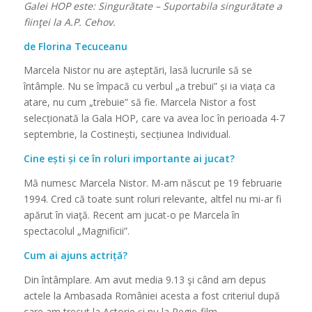
Galei HOP este:
Singurătate – Suportabila singurătate a
fiinţei la A.P. Cehov.
de Florina Tecuceanu
Marcela Nistor nu are așteptări, lasă lucrurile să se
întâmple. Nu se împacă cu verbul „a trebui” și ia viața ca
atare, nu cum „trebuie” să fie. Marcela Nistor a fost
selecționată la Gala HOP, care va avea loc în perioada 4-7
septembrie, la Costinești, secțiunea Individual.
Cine ești și ce în roluri importante ai jucat?
Mă numesc Marcela Nistor. M-am născut pe 19 februarie
1994. Cred că toate sunt roluri relevante, altfel nu mi-ar fi
apărut în viaţă. Recent am jucat-o pe Marcela în
spectacolul „Magnificii”.
Cum ai ajuns actriță?
Din întâmplare. Am avut media 9.13 şi când am depus
actele la Ambasada României acesta a fost criteriul după
care am trecut la Actorie şi nu la Regie-film.