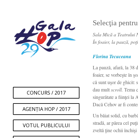
Selecţia pentr
Sala Mică a Teatrului N
În foaier, la pauză, poţ
Florina Tecuceanu
La pauză, afară, la 38 
foaier, se vorbeşte în 
că sunt uşor de ghicit: 
dau mult
scroll.
Tema ce
CONCURS / 2017
singurătate a fiinţei la
Dacă Cehov ar fi contem
AGENȚIA HOP / 2017
Un băiat solid, cu barb
stradă, ar părea cel puţi
VOTUL PUBLICULUI
zveltă ţine ochii închişi