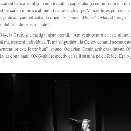
urent care a venit şi în anii trecuţi, a captat atenţia cu un fragment di
t pe care a improvizat mult. L-a urcat chiar pe Marcel Iureş pe scenă şi 
e şapte ani care întreabă, la orice i se spune, „De ce?”. Marcel Iureş s-a
mplut sala de „electricitate”.
014, la Grup, şi a câştigat nişte premii. „
Am venit pentru că este ultimul
ă mă testez şi individual. Tema singurătăţii la Cehov de anul acesta este
concurenţilor este foarte bun”, spune. Octavian Costin activează într-un 
la, ar dona banii ONG-ului respectiv ca să îl susţină pe el. Râde. Era o