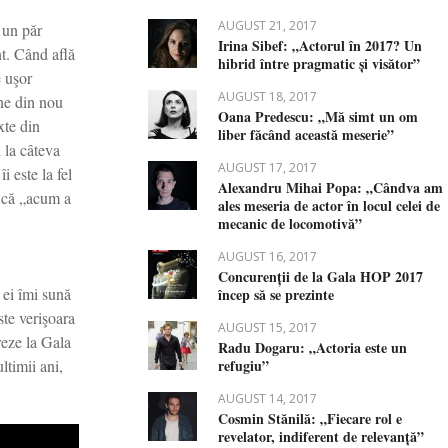
AUGUST 21, 2017
 un păr
Irina Sibef: „Actorul în 2017? Un
nt. Când află
hibrid între pragmatic și visător”
e uşor
AUGUST 18, 2017
ine din nou
Oana Predescu: „Mă simt un om
xte din
liber făcând această meserie”
 la câteva
AUGUST 17, 2017
 este la fel
Alexandru Mihai Popa: „Cândva am
u că „acum a
ales meseria de actor în locul celei de
mecanic de locomotivă”
AUGUST 16, 2017
Concurenții de la Gala HOP 2017
 ei îmi sună
încep să se prezinte
ste verişoara
AUGUST 15, 2017
reze la Gala
Radu Dogaru: „Actoria este un
refugiu”
ltimii ani,
AUGUST 14, 2017
Cosmin Stănilă: „Fiecare rol e
revelator, indiferent de relevanță”