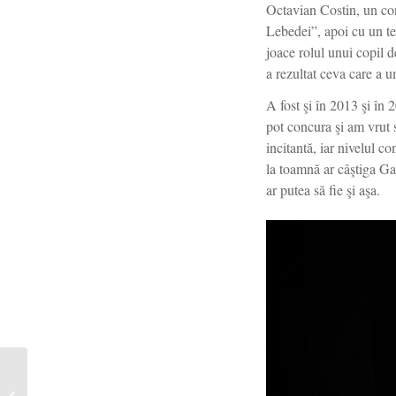
Octavian Costin, un conc
Lebedei”, apoi cu un tex
joace rolul unui copil d
a rezultat ceva care a u
A fost şi în 2013 şi în 2
pot concura şi am vrut s
incitantă, iar nivelul 
la toamnă ar câştiga Ga
ar putea să fie şi aşa.
Gânduri despre relația
dintre actor –