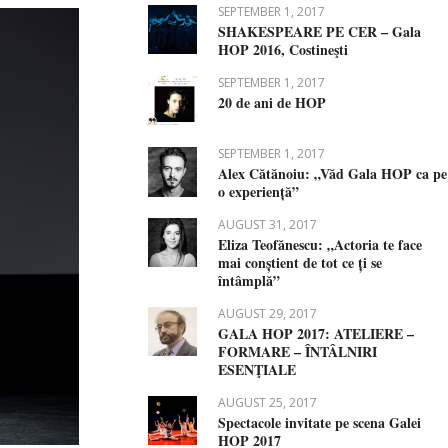
SEPTEMBER 1, 2017
SHAKESPEARE PE CER – Gala
HOP 2016, Costineşti
SEPTEMBER 1, 2017
20 de ani de HOP
SEPTEMBER 1, 2017
Alex Cătănoiu: „Văd Gala HOP ca pe
o experiență”
AUGUST 31, 2017
Eliza Teofănescu: „Actoria te face
mai conștient de tot ce ți se
întâmplă”
AUGUST 29, 2017
GALA HOP 2017: ATELIERE –
FORMARE – ÎNTÂLNIRI
ESENŢIALE
AUGUST 25, 2017
Spectacole invitate pe scena Galei
HOP 2017