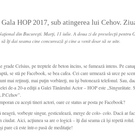
u Gala HOP 2017, sub atingerea lui Cehov. Ziua
aţional din Bucureşti. Marţi, 11 iulie. A doua zi de preselecţii pentru
i să îţi dai seama cine concurează şi cine a venit doar să se uite.
de grade Celsius, pe treptele de beton încins, se fumează intens. Pe cana
şoaptă, se stă pe Facebook, se bea cafea. Cei care urmează să urce pe sc
sunt mai reţinuţi, mai puţin vorbăreţi, nu îşi butonează telefonul. Sau, da
lei de-a 20-a ediţii a Galei Tânărului Actor – HOP este „Singurătate. 
 A.P.Cehov”.
poran cu aceşti tineri actori, oare ce status ar posta pe Facebook?
ă neagră, vorbeşte singur, gesticulează, merge de colo- colo. Dacă ar fac
n ciudat. Aici, acţiunea sa are o logică – îţi dai seama că îşi repetă rolul
 şi pare că este într-o pasă de meditaţie!