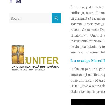
Într-un grup de trei fet
cârlionţat, negru. Îl în
că urmează să facem un r
solemnă. Fetele râd: „Do
relaxat. Se numeşte Dan
„Platonov”, „Unchiul Va
instrumente muzicale. A
de drag ca actoria. A t
simţit că este momentul
L-a urcat pe Marcel I
O fată cu păr lung, pe
cunoscut şi mă lămureşt
bunicului meu”. Mara es
HOP: „Este o rampă de l
Gala a fost foarte promo