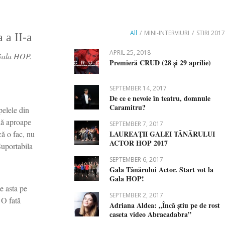
All
/
MINI-INTERVIURI
/
STIRI 2017
 a II-a
APRIL 25, 2018
 Gala HOP.
Premieră CRUD (28 și 29 aprilie)
SEPTEMBER 14, 2017
De ce e nevoie în teatru, domnule
Caramitru?
pelele din
enă aproape
SEPTEMBER 7, 2017
că o fac, nu
LAUREAŢII GALEI TÂNĂRULUI
ACTOR HOP 2017
Suportabila
SEPTEMBER 6, 2017
Gala Tânărului Actor. Start vot la
Gala HOP!
e asta pe
SEPTEMBER 2, 2017
. O fată
Adriana Aldea: „Încă știu pe de rost
caseta video Abracadabra”