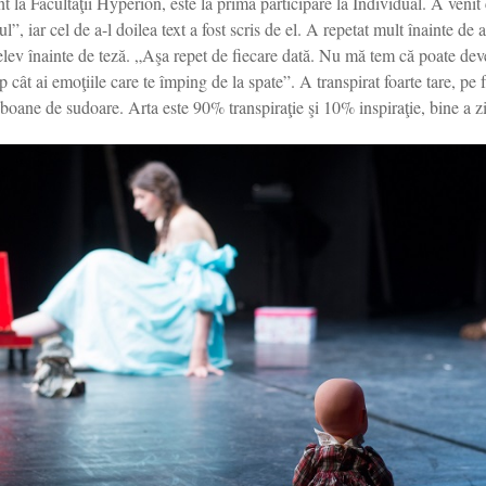
 la Facultăţii Hyperion, este la prima participare la Individual. A venit
”, iar cel de a-l doilea text a fost scris de el. A repetat mult înainte de 
elev înainte de teză. „Aşa repet de fiecare dată. Nu mă tem că poate de
 cât ai emoţiile care te împing de la spate”. A transpirat foarte tare, pe f
boane de sudoare. Arta este 90% transpiraţie şi 10% inspiraţie, bine a zi