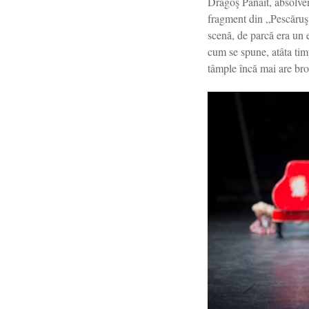
Dragoş Panait, absolvent
fragment din „Pescăruşul
scenă, de parcă era un 
cum se spune, atâta timp
tâmple încă mai are bro