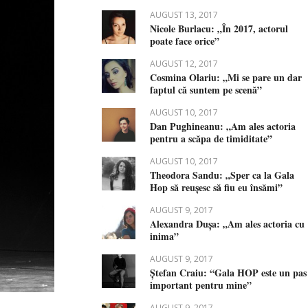
AUGUST 13, 2017
Nicole Burlacu: „În 2017, actorul
poate face orice”
AUGUST 12, 2017
Cosmina Olariu: „Mi se pare un dar
faptul că suntem pe scenă”
AUGUST 10, 2017
Dan Pughineanu: „Am ales actoria
pentru a scăpa de timiditate”
AUGUST 10, 2017
Theodora Sandu: „Sper ca la Gala
Hop să reușesc să fiu eu însămi”
AUGUST 9, 2017
Alexandra Dușa: „Am ales actoria cu
inima”
AUGUST 9, 2017
Ștefan Craiu: “Gala HOP este un pas
important pentru mine”
AUGUST 9, 2017