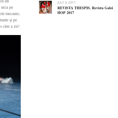
 cu un
JULY 4, 2017
a urca pe
REVISTA THESPIS. Revista Galei
HOP 2017
veni mecanic,
runte şi pe
s cine a zis!