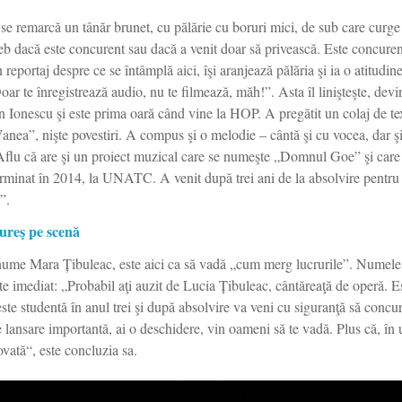
e se remarcă un tânăr brunet, cu pălărie cu boruri mici, de sub care curge
treb dacă este concurent sau dacă a venit doar să privească. Este concure
eportaj despre ce se întâmplă aici, îşi aranjează pălăria şi ia o atitudin
ar te înregistrează audio, nu te filmează, măh!”. Asta îl linişteşte, dev
 Ionescu şi este prima oară când vine la HOP. A pregătit un colaj de te
nea”, nişte povestiri. A compus şi o melodie – cântă şi cu vocea, dar şi
flu că are şi un proiect muzical care se numeşte „Domnul Goe” şi care îi
erminat în 2014, la UNATC. A venit după trei ani de la absolvire pentr
”.
ureş pe scenă
 nume Mara Țibuleac, este aici ca să vadă „cum merg lucrurile”. Numele
e imediat: „Probabil aţi auzit de Lucia Țibuleac, cântăreaţă de operă. E
te studentă în anul trei şi după absolvire va veni cu siguranţă să concu
ansare importantă, ai o deschidere, vin oameni să te vadă. Plus că, în u
vată“, este concluzia sa.