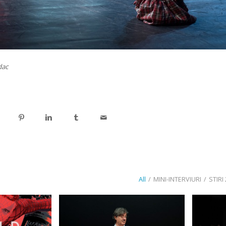
dac
All
/
MINI-INTERVIURI
/
STIRI