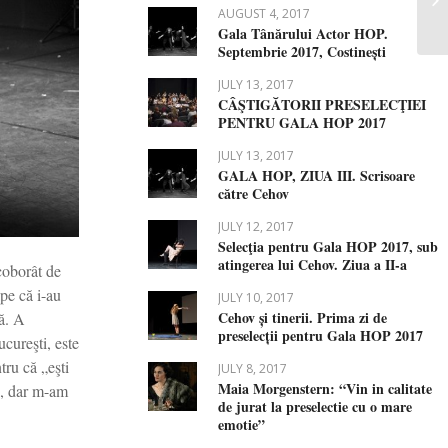
AUGUST 4, 2017
Gala Tânărului Actor HOP.
Septembrie 2017, Costinești
JULY 13, 2017
CÂŞTIGĂTORII PRESELECŢIEI
PENTRU GALA HOP 2017
JULY 13, 2017
GALA HOP, ZIUA III. Scrisoare
către Cehov
JULY 12, 2017
Selecţia pentru Gala HOP 2017, sub
atingerea lui Cehov. Ziua a II-a
 coborât de
pe că i-au
JULY 10, 2017
Cehov și tinerii. Prima zi de
că. A
preselecții pentru Gala HOP 2017
ucureşti, este
tru că „eşti
JULY 8, 2017
Maia Morgenstern: “Vin in calitate
e, dar m-am
de jurat la preselectie cu o mare
emotie”