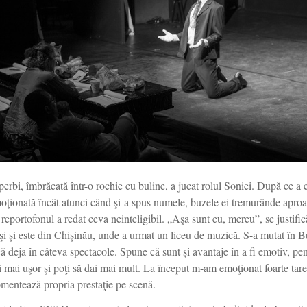
perbi, îmbrăcată într-o rochie cu buline, a jucat rolul Soniei. După ce a
moţionată încât atunci când şi-a spus numele, buzele ei tremurânde aproa
r reportofonul a redat ceva neinteligibil. „Aşa sunt eu, mereu”, se justifi
aşi şi este din Chişinău, unde a urmat un liceu de muzică. S-a mutat în B
acă deja în câteva spectacole. Spune că sunt şi avantaje în a fi emotiv, pen
zi mai uşor şi poţi să dai mai mult. La început m-am emoţionat foarte tar
omentează propria prestaţie pe scenă.