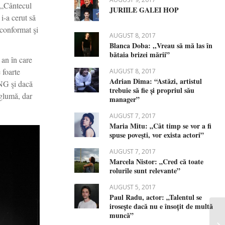
n „Cântecul
JURIILE GALEI HOP
i-a cerut să
 conformat şi
AUGUST 8, 2017
Blanca Doba: ,,Vreau să mă las în
bătaia brizei mării”
 an în care
 foarte
AUGUST 8, 2017
Adrian Dima: “Astăzi, artistul
ONG şi dacă
trebuie să fie și propriul său
 glumă, dar
manager”
AUGUST 7, 2017
Maria Mitu: „Cât timp se vor a fi
spuse poveşti, vor exista actori”
AUGUST 7, 2017
Marcela Nistor: „Cred că toate
rolurile sunt relevante”
AUGUST 5, 2017
Paul Radu, actor: „Talentul se
irosește dacă nu e însoțit de multă
muncă”