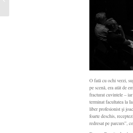
teatrolog/spectator/manager
cultu...
O fată cu ochi verzi, su
pe scenă, era atât de e
fracturat cuvintele – ia
terminat facultatea la I
liber profesionist şi jo
foarte deschis, recepte
redresat pe parcurs”, c