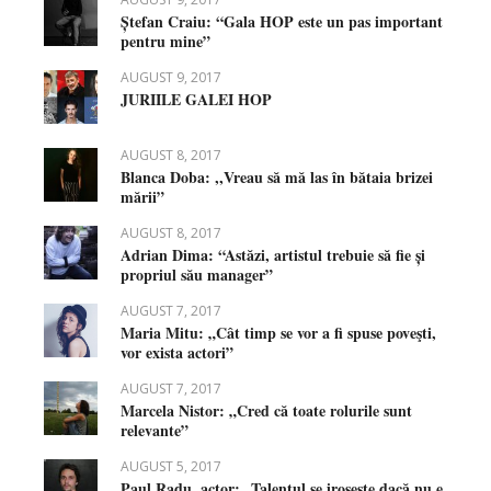
Ștefan Craiu: “Gala HOP este un pas important
pentru mine”
AUGUST 9, 2017
JURIILE GALEI HOP
AUGUST 8, 2017
Blanca Doba: ,,Vreau să mă las în bătaia brizei
mării”
AUGUST 8, 2017
Adrian Dima: “Astăzi, artistul trebuie să fie și
propriul său manager”
AUGUST 7, 2017
Maria Mitu: „Cât timp se vor a fi spuse poveşti,
vor exista actori”
AUGUST 7, 2017
Marcela Nistor: „Cred că toate rolurile sunt
relevante”
AUGUST 5, 2017
Paul Radu, actor: „Talentul se irosește dacă nu e