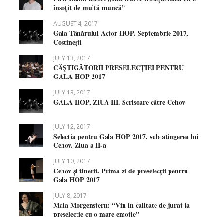
însoțit de multă muncă”
AUGUST 4, 2017
Gala Tânărului Actor HOP. Septembrie 2017,
Costinești
JULY 13, 2017
CÂŞTIGĂTORII PRESELECŢIEI PENTRU
GALA HOP 2017
JULY 13, 2017
GALA HOP, ZIUA III. Scrisoare către Cehov
JULY 12, 2017
Selecţia pentru Gala HOP 2017, sub atingerea lui
Cehov. Ziua a II-a
JULY 10, 2017
Cehov și tinerii. Prima zi de preselecții pentru
Gala HOP 2017
JULY 8, 2017
Maia Morgenstern: “Vin in calitate de jurat la
preselectie cu o mare emotie”