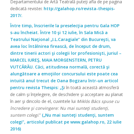
Departamentului de Artă Teatrală puteţi afla de pe pagina
dedicată revistei:
http://galahop.ro/revista-thespis-
2017/
.
Între timp, înscrierile la preselecţia pentru Gala HOP
s-au încheiat. Între 10 şi 12 iulie, în Sala Mică a
Teatrului Naţional „I.L.Caragiale” din Bucureşti, va
avea loc întâlnirea firească, de început de drum,
dintre tinerii actori şi colegii lor profesionişti, juriul –
MARCEL IUREŞ, MAIA MORGENSTERN, PETRU
VUTCĂRĂU. Căci, atitudinea normală, corectă şi
alungătoare a emoţiilor concursului este poate cea
intuită anul trecut de Oana Bogzaru într-un articol
pentru revista Thespis: „Ş
i în toată această atmosferă
de calm şi înţelegere, de deschidere şi acceptare au planat
în aer şi dincolo de el, cuvintele lui
Miklós Bács spuse cu
încredere şi convingere:
Nu mai sunteţi studenţi,
suntem colegi
.”
(„Nu mai sunteţi studenţi, suntem
colegi”, articolul publicat pe
www.galahop.ro
, 22 iulie
2016)