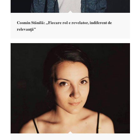
Cosmin Stănilă: „Fiecare rol e revelator, indiferent de
relevanță”