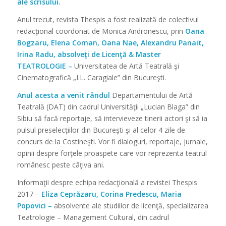
ale scrisului.
Anul trecut, revista Thespis a fost realizată de colectivul
redacţional coordonat de Monica Andronescu, prin
Oana
Bogzaru, Elena Coman, Oana Nae, Alexandru Panait,
Irina Radu, absolveţi de Licenţă & Master
TEATROLOGIE –
Universitatea de Artă Teatrală şi
Cinematografică „I.L. Caragiale” din Bucureşti.
Anul acesta a venit rândul
Departamentului de Artă
Teatrală (DAT) din cadrul Universităţii „Lucian Blaga” din
Sibiu să facă reportaje, să intervieveze tinerii actori şi să ia
pulsul preselecţiilor din Bucureşti şi al celor 4 zile de
concurs de la Costineşti. Vor fi dialoguri, reportaje, jurnale,
opinii despre forţele proaspete care vor reprezenta teatrul
românesc peste câţiva ani.
Informaţii despre echipa redacţională a revistei Thespis
2017 –
Eliza Ceprăzaru, Corina Predescu, Maria
Popovici –
absolvente ale studiilor de licenţă, specializarea
Teatrologie – Management Cultural, din cadrul