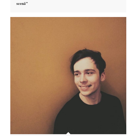
scenă”