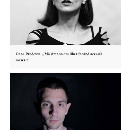
Oana Predescu: „Mă simt un om liber făcând această
meserie”