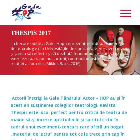
THESPIS 2017
La fiecare ediție a Galei Hop, reprezentanții departamentelor
de teatrologie din Univesitățile de specialitate, vor avea ocazia
și șansa să reflecte și să dezbată fenomenul artistic, să își
exerseze pana pe noi, actorii, contribuind astfel la re-definirea
relației actor-critic.(Miklos Bacs, 2016)
Actorii înscrişi la Gala Tânărului Actor – HOP au şi în
acest an susţinerea colegilor teatrologi. Revista
Thespis este locul perfect pentru criticii de teatru de
mâine să-şi încerce aptitudinile şi spiritul critic în
cadrul unui eveniment-concurs care oferă un bogat
„material de lucru” pentru tot ce le trece prin cap în