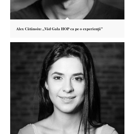
Alex Cătănoiu: „Văd Gala HOP ca pe o experiență”