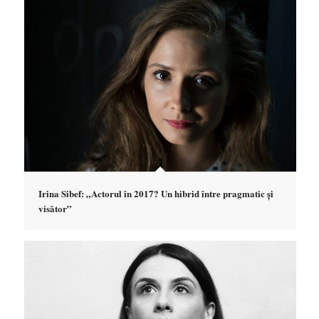
Irina Sibef: „Actorul în 2017? Un hibrid între pragmatic și
visător”