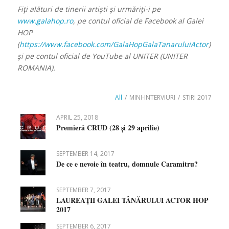
Fiţi alături de tinerii artişti şi urmăriţi-i pe
www.galahop.ro
, pe contul oficial de Facebook al Galei
HOP
(
https://www.facebook.com/GalaHopGalaTanaruluiActor
)
şi pe contul oficial de YouTube al UNITER (UNITER
ROMANIA).
All
/
MINI-INTERVIURI
/
STIRI 2017
APRIL 25, 2018
Premieră CRUD (28 și 29 aprilie)
SEPTEMBER 14, 2017
De ce e nevoie în teatru, domnule Caramitru?
SEPTEMBER 7, 2017
LAUREAŢII GALEI TÂNĂRULUI ACTOR HOP
2017
SEPTEMBER 6, 2017