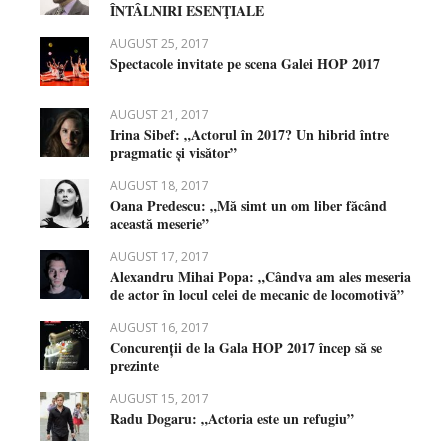
ÎNTÂLNIRI ESENŢIALE
AUGUST 25, 2017
Spectacole invitate pe scena Galei HOP 2017
AUGUST 21, 2017
Irina Sibef: „Actorul în 2017? Un hibrid între
pragmatic și visător”
AUGUST 18, 2017
Oana Predescu: „Mă simt un om liber făcând
această meserie”
AUGUST 17, 2017
Alexandru Mihai Popa: „Cândva am ales meseria
de actor în locul celei de mecanic de locomotivă”
AUGUST 16, 2017
Concurenții de la Gala HOP 2017 încep să se
prezinte
AUGUST 15, 2017
Radu Dogaru: „Actoria este un refugiu”