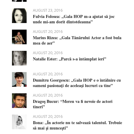
AUGUST 23, 2016
Fulvia Folosea: „Gala HOP m-a ajutat să joc
unde mi-am dorit dintotdeauna”
AUGUST 20, 2016
Marius Rizea: „Gala Tânărului Actor a fost bula
mea de aer”
AUGUST 20, 2016
Natalie Ester: „Parcă s-a întâmplat ieri”
AUGUST 20, 2016
Dumitru Georgescu: „Gala HOP e o întâlnire cu
oameni pasionaţi de aceleaşi lucruri ca tine”
AUGUST 20, 2016
Dragoș Bucur: “Mereu va fi nevoie de actori
tineri”
AUGUST 20, 2016
Ilona: „În actorie nu te salvează talentul. Trebuie
să mai și muncești”