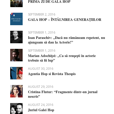
PRIMA ZI DE GALA HOP
SEPTEMBER 2, 2016
GALA HOP – ÎNTÂLNIREA GENERAŢIILOR
SEPTEMBER 1, 2016
Ioan Paraschiv: „Dacă nu rămâneam repetent, nu
ajungeam să dau la Actorie!”
SEPTEMBER 1, 2016
Marian Adochiței: „Ca să reușești în actorie
trebuie să fii lup”
AUGUST 30, 2016
Agentia Hop si Revista Thespis
AUGUST 29, 2016
Cristina Flutur: “Fragmente dintr-un jurnal
nescris”
AUGUST 24, 2016
Juriul Galei Hop