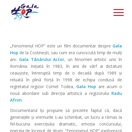
FENOMENUL HOP
Please set a mobile device fallback image for this video in your
wordpress backend
Casa de Productie TVR si UNITER au realizat un film
„Fenomenul HOP” este un film documentar despre
Gala
documentar care prezinta in 52 de minute drumul Galei
HOP de la Costinești, sau cum era cunoscută timp de mulți
Hop
de la Costinești, sau cum era cunoscută timp de mulți
ani – Gala Tânărului Actor, de la simplu exercitiu
ani-
Gala Tânărului Actor
, un fenomen artistic unic în
actoricesc intr-un cadru organizat, la un fenomen artistic
unic în Romania.
România. Inițiată în 1983, în anii de vârf ai dictaturii
Este, de fapt, o istorie vie redata in interviuri cu
ceaușiste, întreruptă timp de o decadă după 1989 și
participantii, cu critici de teatru, regizori si producatori,
reluată în plină forță în 1998 de echipa condusă de
sustinuta si de materiale din Arhiva TVR.
regretatul regizor Cornel Todea,
Gala Hop
are acum o
nouă abordare sub direcția artistică a regizorului
Radu
Afrim
.
Documentarul își propune să prezinte faptul că, dacă
generațiile și vremurile s-au schimbat, un lucru a rămas la
fel-bucuria exercițiului dramatic, emoția concursului,
energia de început de drum. “Fenomenul HOP” explorează