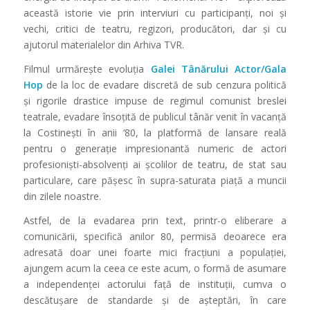
această istorie vie prin interviuri cu participanți, noi și
vechi, critici de teatru, regizori, producători, dar și cu
ajutorul materialelor din Arhiva TVR.
Filmul urmărește evoluția
Galei Tânărului Actor/Gala
Hop
de la loc de evadare discretă de sub cenzura politică
și rigorile drastice impuse de regimul comunist breslei
teatrale, evadare însoțită de publicul tânăr venit în vacanță
la Costinești în anii ‘80, la platformă de lansare reală
pentru o generație impresionantă numeric de actori
profesioniști-absolvenți ai școlilor de teatru, de stat sau
particulare, care pășesc în supra-saturata piață a muncii
din zilele noastre.
Astfel, de la evadarea prin text, printr-o eliberare a
comunicării, specifică anilor 80, permisă deoarece era
adresată doar unei foarte mici fracțiuni a populației,
ajungem acum la ceea ce este acum, o formă de asumare
a independenței actorului față de instituții, cumva o
descătușare de standarde și de așteptări, în care