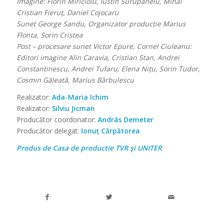
Imagine: Florin Miricioiu, Iustin Surupănelu, Mihai
Cristian Fieruț, Daniel Cojocaru
Sunet George Sandu, Organizator producție Marius
Flonta, Sorin Cristea
Post – procesare sunet Victor Epure, Cornel Ciuleanu:
Editori imagine Alin Caravia, Cristian Stan, Andrei
Constantinescu, Andrei Tufaru, Elena Nițu, Sorin Tudor,
Cosmin Găleată, Marius Bărbulescu
Realizator:
Ada-Maria Ichim
Realizator:
Silviu Jicman
Producător coordonator:
András Demeter
Producător delegat:
Ionuț Cărpătorea
Produs de Casa de productie TVR şi UNITER