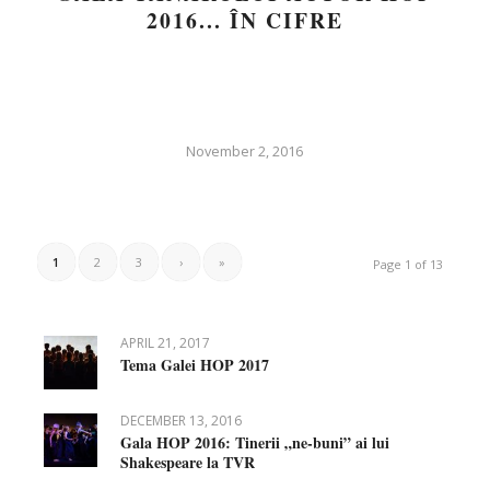
2016... ÎN CIFRE
November 2, 2016
1
2
3
›
»
Page 1 of 13
APRIL 21, 2017
Tema Galei HOP 2017
DECEMBER 13, 2016
Gala HOP 2016: Tinerii „ne-buni” ai lui
Shakespeare la TVR