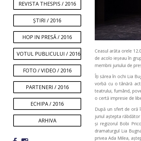
REVISTA THESPIS / 2016
ȘTIRI / 2016
HOP IN PRESĂ / 2016
Ceasul arăta orele 12.0
VOTUL PUBLICULUI / 2016
de acolo ieșeau în grupu
membrii juriului de pre
FOTO / VIDEO / 2016
Îți sărea în ochi Lia B
vorbă cu o tânără actri
PARTENERI / 2016
teatrului, fumând, pov
o certă impresie de lib
ECHIPA / 2016
După un sfert de oră î
juriul aștepta răbdător 
ARHIVA
și regizorul Bobi Pri
dramaturgul Lia Bugnar 
privea Ada Milea, aște