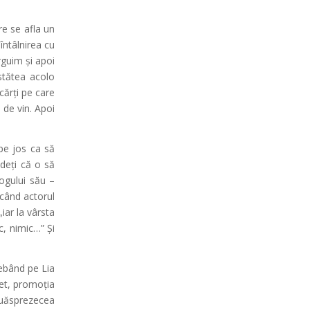
re se afla un
întâlnirea cu
rguim și apoi
stătea acolo
cărți pe care
 de vin. Apoi
pe jos ca să
edeți că o să
logului său –
 când actorul
iar la vârsta
c, nimic…” Și
rebând pe Lia
ret, promoția
ouăsprezecea