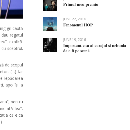
Primul meu premiu
JUNE 22, 2016
Fenomenul HOP
ing gri caută
, dau regatul
JUNE 19, 2016
u”, explică.
Important e sa ai curajul si nebunia
 cu sceptrul.
de a fi pe scenă
ză de scopul
etor. (…) Iar
pre lepădarea
, apoi își ia
oana”, pentru
ic al V-lea”,
zația că e ca
).