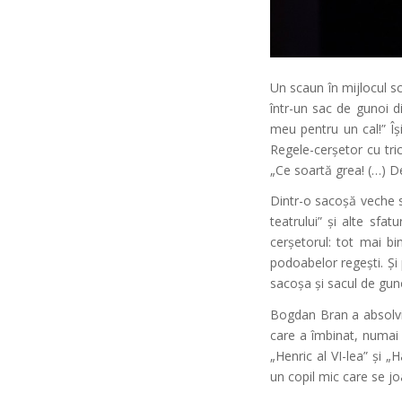
Un scaun în mijlocul sc
într-un sac de gunoi d
meu pentru un cal!” Îș
Regele-cerșetor cu tri
„Ce soartă grea! (…) De
Dintr-o sacoșă veche s
teatrului” și alte sfa
cerșetorul: tot mai bi
podoabelor regești. Și 
sacoșa și sacul de guno
Bogdan Bran a absolvit
care a îmbinat, numai e
„Henric al VI-lea” și „
un copil mic care se jo