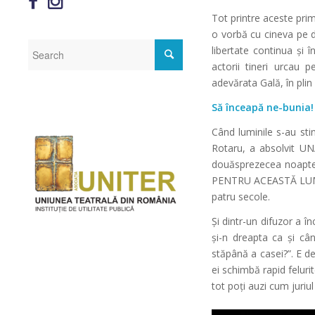
Tot printre aceste pri
o vorbă cu cineva pe di
libertate continua și î
actorii tineri urcau 
adevărata Gală, în plin l
Să înceapă ne-bunia!
Când luminile s-au sti
Rotaru, a absolvit U
douăsprezecea noapte”
PENTRU ACEASTĂ LUME”,
patru secole.
Și dintr-un difuzor a î
și-n dreapta ca și cân
stăpână a casei?”. E des
ei schimbă rapid feluri
tot poți auzi cum juriul