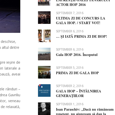
ACTOR HOP 2016
SEPTEMBER 7, 2016
ULTIMA ZI DE CONCURS LA
GALA HOP. / START VOT!
SEPTEMBER 6, 2016
… ŞI IATĂ PRIMA ZI DE HOP!
 deschise,
 altul dintre
SEPTEMBER 6, 2016
Gala HOP 2016. Începutul
pre ieșire de
SEPTEMBER 5, 2016
ri laterale a
PRIMA ZI DE GALA HOP
 pauză, aveai
SEPTEMBER 2, 2016
ele rânduri –
GALA HOP – ÎNTÂLNIREA
ndrea Gavriliu
GENERAŢIILOR
ător, veneau
SEPTEMBER 1, 2016
 de relaxată,
Ioan Paraschiv: „Dacă nu rămâneam
repetent, nu ajungeam să dau la