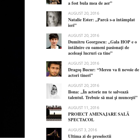
a fost bula mea de aer”
AUGUST 20, 2016
Natalie Ester: „Parcă s-a întâmplat
ieri”
AUGUST 20, 2016
Dumitru Georgescu: „Gala HOP e o
întâlnire cu oameni pasionaţi de
aceleaşi lucruri ca tine”
AUGUST 20, 2016
Dragoș Bucur: “Mereu va fi nevoie de
actori tineri”
AUGUST 20, 2016
Ilona: „În actorie nu te salvează
talentul. Trebuie să mai și muncești”
AUGUST 11, 2016
PROIECT AMENAJARE SALĂ
SPECTACOL
AUGUST 3, 2016
Ultima zi de preselectii