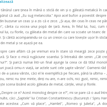
alizează
 tânărul care ținea în mână o sticlă de vin și o găleată metalică în ca
 părut că aud: „Eu sug melancolia.” Apoi acel bufon a povestit despre 
in buzunar un ceas și a zis că e zece. „Și așa, din ceas în ceas ne pâ
m”, cânta cu vocea unui popă de țară. Avea, în felul lui, haz, cum 
ul lui, cu florile, cu găleata din metal din care va scoate un teanc de 
ur. Și cântă acompaniindu-se cu un creion cu care lovește ușor în sticla
 din metal și se așază pe ea.
 despre care aflăm că pe vremuri era în stare să meargă zece poște 
ură. Și face o mică rugăciune soarelui. Și întreabă din senin: „Cât cr
ur?”. Și parcă numai într-un final ajunge la ceea ce dă titlul mono
uri joacă omu-n viață, iar actele sunt cele șapte vârste”. Oamenii râd
i de-a șasea vârste, căci el le exemplifică pe fiecare, până la ultima – „
u, nimic nu ține minte, dinți nu are, n-are ochi, nici gust, nimic, nimi
te scena lăsând acolo găleata de metal, cărțile, vinul și florile.
ui. „Despre ce e? Acest monolog despre ce e?”, mi se pare că o aud înt
ulte, căci „Șaptele” lui Cristian Constantinescu (București / Spiru Ha
ate acestea: „Cum vă place”, „Hamlet”, „Romeo şi Julieta”, „A d