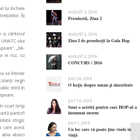
d își încheie
AUGUST 3, 2016
ebărilor. Îți
Preselectii, Ziua 2
n și cântecul
AUGUST 3, 2016
Ziua I de preselecții la Gala Hop
a UNATC-ului
speare”. „Mi-
a ei roz, cu
AUGUST 2, 2016
CONCURS / 2016
ea se întinde
JULY 26, 2016
olanți negri
O lecție despre uman și sinceritate
blic intră în
espeare.
JULY 10, 2016
în scurt timp
Sunt o actrită pentru care HOP-ul a
însemnat enorm
oartă pantofi
ădată strigă:
JULY 1, 2016
pă care acest
Un loc care vă poate ține visele în
 abia atunci
viață