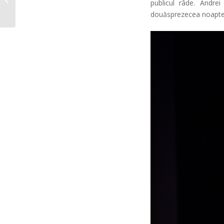
publicul râde. Andre
Gala Hop
douăsprezecea noapte”. L