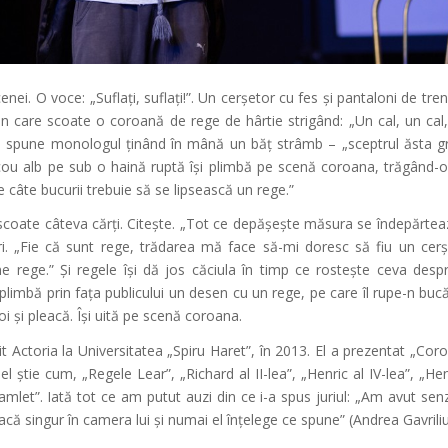
enei. O voce: „Suflați, suflați!”. Un cerșetor cu fes și pantaloni de tren
in care scoate o coroană de rege de hârtie strigând: „Un cal, un cal
i spune monologul ținând în mână un băț strâmb – „sceptrul ăsta gre
cou alb pe sub o haină ruptă își plimbă pe scenă coroana, trăgând-o
 câte bucurii trebuie să se lipsească un rege.”
coate câteva cărți. Citește. „Tot ce depășește măsura se îndepărtea
turi. „Fie că sunt rege, trădarea mă face să-mi doresc să fiu un cerș
ne rege.” Și regele își dă jos căciula în timp ce rostește ceva des
plimbă prin fața publicului un desen cu un rege, pe care îl rupe-n bucăți
i și pleacă. Își uită pe scenă coroana.
 Actoria la Universitatea „Spiru Haret”, în 2013. El a prezentat „Cor
l știe cum, „Regele Lear”, „Richard al II-lea”, „Henric al IV-lea”, „Henr
Hamlet”. Iată tot ce am putut auzi din ce i-a spus juriul: „Am avut sen
acă singur în camera lui și numai el înțelege ce spune” (Andrea Gavriliu