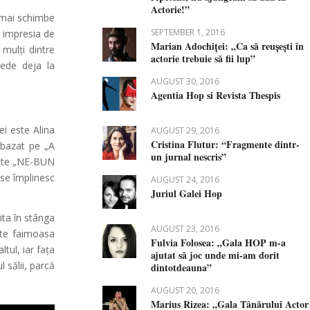
Actorie!”
ă mai schimbe
SEPTEMBER 1, 2016
l impresia de
Marian Adochiței: „Ca să reușești în
 mulți dintre
actorie trebuie să fii lup”
rede deja la
AUGUST 30, 2016
Agentia Hop si Revista Thespis
ei este Alina
AUGUST 29, 2016
Cristina Flutur: “Fragmente dintr-
 bazat pe „A
un jurnal nescris”
este „NE-BUN
se împlinesc
AUGUST 24, 2016
Juriul Galei Hop
ita în stânga
AUGUST 23, 2016
este faimoasa
Fulvia Folosea: „Gala HOP m-a
ltul, iar fața
ajutat să joc unde mi-am dorit
 sălii, parcă
dintotdeauna”
AUGUST 20, 2016
Marius Rizea: „Gala Tânărului Actor