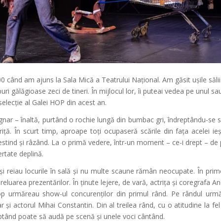
0 când am ajuns la Sala Mică a Teatrului Național. Am găsit ușile sălii
ri gălăgioase zeci de tineri. În mijlocul lor, îi puteai vedea pe unul sau
selecție al Galei HOP din acest an.
ugnar – înaltă, purtând o rochie lungă din bumbac gri, îndreptându-se s
ță. În scurt timp, aproape toți ocupaseră scările din fața acelei ieși
estind și râzând. La o primă vedere, într-un moment – ce-i drept – de
ertate deplină.
și reiau locurile în sală și nu multe scaune rămân neocupate. În prim
reluarea prezentărilor. În ținute lejere, de vară, actrița și coregrafa A
cop urmăreau show-ul concurenților din primul rând. Pe rândul urm
și actorul Mihai Constantin. Din al treilea rând, cu o atitudine la fel
ptând poate să audă pe scenă și unele voci cântând.