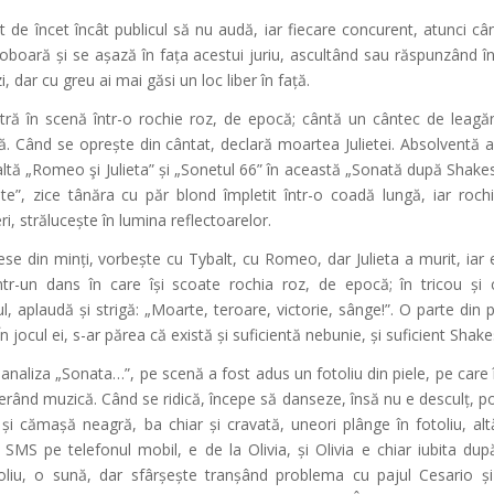
nt de încet încât publicul să nu audă, iar fiecare concurent, atunci cân
oară și se așază în fața acestui juriu, ascultând sau răspunzând într
, dar cu greu ai mai găsi un loc liber în față.
intră în scenă într-o rochie roz, de epocă; cântă un cântec de leagă
. Când se oprește din cântat, declară moartea Julietei. Absolventă 
altă „Romeo şi Julieta” și „Sonetul 66” în această „Sonată după Shake
e”, zice tânăra cu păr blond împletit într-o coadă lungă, iar rochi
, strălucește în lumina reflectoarelor.
iese din minți, vorbește cu Tybalt, cu Romeo, dar Julieta a murit, iar 
ntr-un dans în care își scoate rochia roz, de epocă; în tricou și c
ul, aplaudă și strigă: „Moarte, teroare, victorie, sânge!”. O parte din pu
n jocul ei, s-ar părea că există și suficientă nebunie, și suficient Shak
că analiza „Sonata…”, pe scenă a fost adus un fotoliu din piele, pe care 
erând muzică. Când se ridică, începe să danseze, însă nu e desculț, p
 și cămașă neagră, ba chiar și cravată, uneori plânge în fotoliu, alt
 SMS pe telefonul mobil, e de la Olivia, și Olivia e chiar iubita du
oliu, o sună, dar sfârșește tranșând problema cu pajul Cesario și