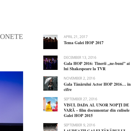
SONETE
APRIL 21, 2017
Tema Galei HOP 2017
DECEMBER 13, 2016
Gala HOP 2016: Tinerii „ne-buni” ai
lui Shakespeare la TVR
NOVEMBER 2, 2016
Gala Tânărului Actor HOP 2016… în
cifre
SEPTEMBER 27, 2016
VISUL DADA AL UNOR NOPŢI DE
VARĂ – film documentar din culisele
Galei HOP 2015
SEPTEMBER 9, 2016
LAUREAŢII GALEI TÂNĂRULUI