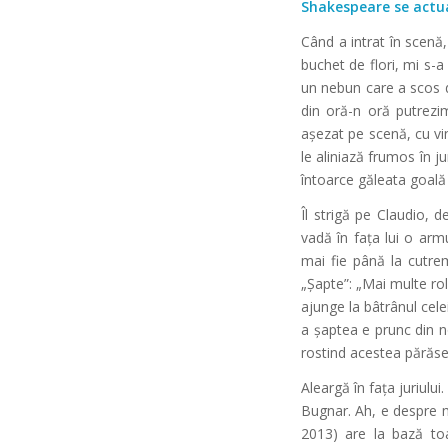
Shakespeare se actu
Când a intrat în scenă,
buchet de flori, mi s-a
un nebun care a scos d
din oră-n oră putrezi
așezat pe scenă, cu vin
le aliniază frumos în j
întoarce găleata goală
Îl strigă pe Claudio,
vadă în fața lui o arm
mai fie până la cutrem
„Șapte”: „Mai multe rol
ajunge la bâtrânul cele
a șaptea e prunc din no
rostind acestea părăseș
Aleargă în fața juriul
Bugnar. Ah, e despre m
2013) are la bază to