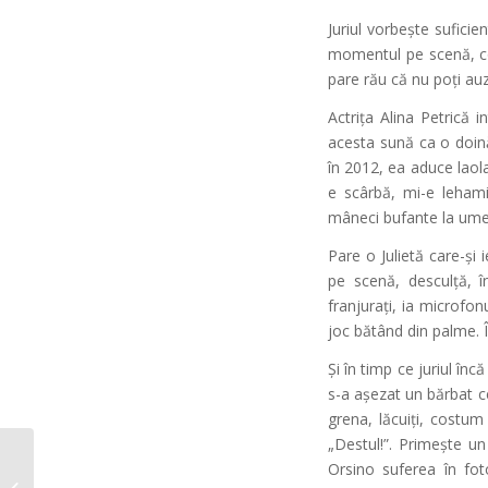
Juriul vorbește suficie
momentul pe scenă, cob
pare rău că nu poți auzi
Actrița Alina Petrică 
acesta sună ca o doină
în 2012, ea aduce laol
e scârbă, mi-e lehamit
mâneci bufante la umeri
Pare o Julietă care-și 
pe scenă, desculță, î
franjurați, ia microfon
joc bătând din palme. Î
Și în timp ce juriul în
s-a așezat un bărbat c
grena, lăcuiți, costum
„Destul!”. Primește un
Orsino suferea în fot
Ziua I de preselecții la