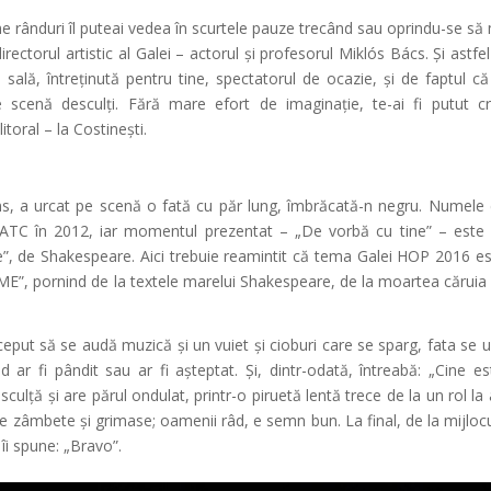
me rânduri îl puteai vedea în scurtele pauze trecând sau oprindu-se s
rectorul artistic al Galei – actorul și profesorul Miklós Bács. Și astfe
n sală, întreținută pentru tine, spectatorul de ocazie, și de faptul că
pe scenă desculți. Fără mare efort de imaginație, te-ai fi putut c
itoral – la Costinești.
ns, a urcat pe scenă o fată cu păr lung, îmbrăcată-n negru. Numele 
NATC în 2012, iar momentul prezentat – „De vorbă cu tine” – este
, de Shakespeare. Aici trebuie reamintit că tema Galei HOP 2016 
 pornind de la textele marelui Shakespeare, de la moartea căruia 
nceput să se audă muzică și un vuiet și cioburi care se sparg, fata se u
d ar fi pândit sau ar fi așteptat. Și, dintr-odată, întreabă: „Cine 
culță și are părul ondulat, printr-o piruetă lentă trece de la un rol la a
te zâmbete și grimase; oamenii râd, e semn bun. La final, de la mijlocul
 îi spune: „Bravo”.