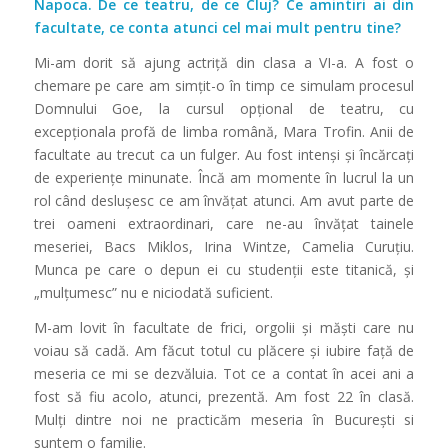
Napoca. De ce teatru, de ce Cluj? Ce amintiri ai din
facultate, ce conta atunci cel mai mult pentru tine?
Mi-am dorit să ajung actriţă din clasa a VI-a. A fost o
chemare pe care am simţit-o în timp ce simulam procesul
Domnului Goe, la cursul opţional de teatru, cu
excepţionala profă de limba română, Mara Trofin. Anii de
facultate au trecut ca un fulger. Au fost intenși și încărcaţi
de experienţe minunate. Încă am momente în lucrul la un
rol când deslușesc ce am învăţat atunci. Am avut parte de
trei oameni extraordinari, care ne-au învăţat tainele
meseriei, Bacs Miklos, Irina Wintze, Camelia Curuţiu.
Munca pe care o depun ei cu studenţii este titanică, și
„mulţumesc” nu e niciodată suficient.
M-am lovit în facultate de frici, orgolii și măști care nu
voiau să cadă. Am făcut totul cu plăcere și iubire faţă de
meseria ce mi se dezvăluia. Tot ce a contat în acei ani a
fost să fiu acolo, atunci, prezentă. Am fost 22 în clasă.
Mulţi dintre noi ne practicăm meseria în București si
suntem o familie.