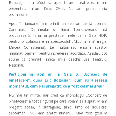
București, am bătut la ușile tuturor teatrelor, m-am
prezentat, mi-am lăsat CV-ul. Nu am primit nicio
promisiune.
Apoi, în ianuarie, am primit un telefon de la domnul
Caramitru. Dumnealui și Ilinca Tomoroveanu mă
propuseseră, în urma prestaţiei mele de la Gala HOP,
pentru o colaborare în spectacolul „Micul infern” (regia:
Mircea Cornișteanu). Le mulţumesc enorm acestor
minunaţi oameni pentru încrederea acordată. Așadar, pot
spune că premiul Timică mi-a deschis ușa Teatrului
Naţional.
Participai în acel an la Gală cu
„Concert de
binefacere”, după Eric Bogosian. Cum îți aleseseși
momentul, cum l-ai pregătit, ce a fost cel mai greu?
Nu mai ţin minte, dar cred că monologul „Concert de
binefacere” a fost singurul pe care voiam să îl spun. M-am
pregatit acasă, în sufragerie, zilnic, timp de două-trei
săptămâni. Nu l-am arătat nimănui. Mi-a fost greu la