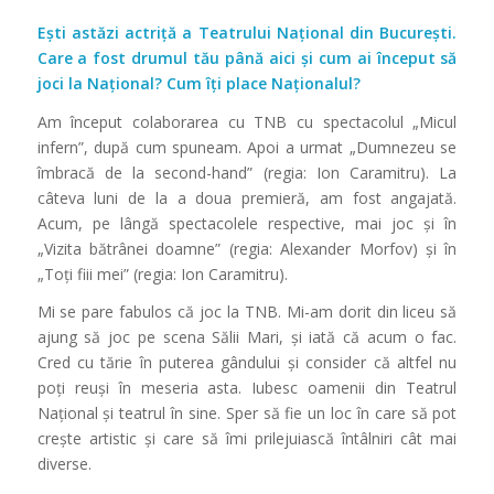
Ești astăzi actriță a Teatrului Național din București.
Care a fost drumul tău până aici și cum ai început să
joci la Național? Cum îți place Naționalul?
Am început colaborarea cu TNB cu spectacolul „Micul
infern”, după cum spuneam. Apoi a urmat „Dumnezeu se
îmbracă de la second-hand” (regia: Ion Caramitru). La
câteva luni de la a doua premieră, am fost angajată.
Acum, pe lângă spectacolele respective, mai joc și în
„Vizita bătrânei doamne” (regia: Alexander Morfov) și în
„Toţi fiii mei” (regia: Ion Caramitru).
Mi se pare fabulos că joc la TNB. Mi-am dorit din liceu să
ajung să joc pe scena Sălii Mari, și iată că acum o fac.
Cred cu tărie în puterea gândului și consider că altfel nu
poţi reuși în meseria asta. Iubesc oamenii din Teatrul
Naţional și teatrul în sine. Sper să fie un loc în care să pot
crește artistic și care să îmi prilejuiască întâlniri cât mai
diverse.