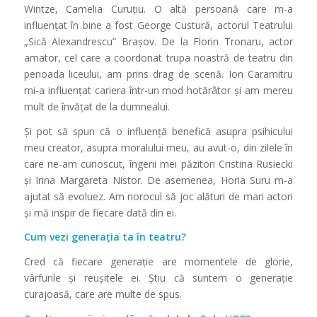
Wintze, Camelia Curuţiu. O altă persoană care m-a
influenţat în bine a fost George Custură, actorul Teatrului
„Sică Alexandrescu” Brașov. De la Florin Tronaru, actor
amator, cel care a coordonat trupa noastră de teatru din
perioada liceului, am prins drag de scenă. Ion Caramitru
mi-a influenţat cariera într-un mod hotărâtor și am mereu
mult de învăţat de la dumnealui.
Și pot să spun că o influenţă benefică asupra psihicului
meu creator, asupra moralului meu, au avut-o, din zilele în
care ne-am cunoscut, îngerii mei păzitori Cristina Rusiecki
și Irina Margareta Nistor. De asemenea, Horia Suru m-a
ajutat să evoluez. Am norocul să joc alături de mari actori
și mă inspir de fiecare dată din ei.
Cum vezi generația ta în teatru?
Cred că fiecare generaţie are momentele de glorie,
vârfurile și reușitele ei. Știu că suntem o generaţie
curajoasă, care are multe de spus.