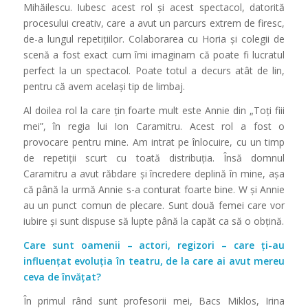
Mihăilescu. Iubesc acest rol și acest spectacol, datorită
procesului creativ, care a avut un parcurs extrem de firesc,
de-a lungul repetiţiilor. Colaborarea cu Horia și colegii de
scenă a fost exact cum îmi imaginam că poate fi lucratul
perfect la un spectacol. Poate totul a decurs atât de lin,
pentru că avem același tip de limbaj.
Al doilea rol la care ţin foarte mult este Annie din „Toţi fiii
mei”, în regia lui Ion Caramitru. Acest rol a fost o
provocare pentru mine. Am intrat pe înlocuire, cu un timp
de repetiţii scurt cu toată distribuţia. Însă domnul
Caramitru a avut răbdare și încredere deplină în mine, așa
că până la urmă Annie s-a conturat foarte bine. W și Annie
au un punct comun de plecare. Sunt două femei care vor
iubire și sunt dispuse să lupte până la capăt ca să o obţină.
Care sunt oamenii – actori, regizori – care ți-au
influențat evoluția în teatru, de la care ai avut mereu
ceva de învățat?
În primul rând sunt profesorii mei, Bacs Miklos, Irina