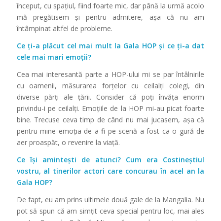
început, cu spaţiul, fiind foarte mic, dar până la urmă acolo
mă pregătisem și pentru admitere, așa că nu am
întâmpinat altfel de probleme.
Ce ți-a plăcut cel mai mult la Gala HOP și ce ți-a dat
cele mai mari emoții?
Cea mai interesantă parte a HOP-ului mi se par întâlnirile
cu oamenii, măsurarea forţelor cu ceilalţi colegi, din
diverse părţi ale ţării. Consider că poţi învăţa enorm
privindu-i pe ceilalţi. Emoţiile de la HOP mi-au picat foarte
bine. Trecuse ceva timp de când nu mai jucasem, așa că
pentru mine emoţia de a fi pe scenă a fost ca o gură de
aer proaspăt, o revenire la viaţă.
Ce își amintești de atunci? Cum era Costineștiul
vostru, al tinerilor actori care concurau în acel an la
Gala HOP?
De fapt, eu am prins ultimele două gale de la Mangalia. Nu
pot să spun că am simţit ceva special pentru loc, mai ales