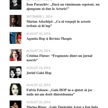
Ioan Paraschiv: „Dacă nu rămâneam repetent, nu
ajungeam să dau la Actorie!”
SEPTEMBER 1, 2016
Marian Adochiței: „Ca să reușești în actorie
trebuie să fii lup”
AUGUST 30, 2016
Agentia Hop si Revista Thespis
AUGUST 29, 2016
Cristina Flutur: “Fragmente dintr-un jurnal
nescris”
AUGUST 24, 2016
Juriul Galei Hop
AUGUST 23, 2016
Fulvia Folosea: „Gala HOP m-a ajutat să joc
unde mi-am dorit dintotdeauna”
AUGUST 20, 2016
Marius Rizea: „Gala Tânărului Actor a fost bula