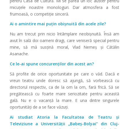
pentru Casa de Cultură. Mi se părea un loc auster pentru
micuţele noastre monologuri. Dar atmosfera a fost
frumoasă, o competiţie sinceră.
Ai o amintire mai puțin obișnuită din acele zile?
Nu am trecut prin nicio întâmplare neobișnuită. Însă am
avut în sală doi oameni dragi, care veniseră special pentru
mine, să mă susţină moral, Vlad Nemeș și Cătălin
Asanache.
Ce le-ai spune concurenților din acest an?
Să profite de orice oportunitate pe care o văd. Dacă e
vreun teatru unde doresc să ajungă, să vorbească cu
directorul respectiv, ca de la om la om, fară frică. Să se
pregătească cu foarte mare seriozitate pentru această
gală. Nu e o vacanţă la mare. E una dintre singurele
oportunităţi de a se face văzuţi.
Ai studiat Atoria la Facultatea de Teatru și
Televiziune a Universităţii „Babeş-Bolyai” din Cluj-