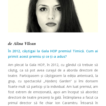
de Alina Vîlcan
În 2012, câștigai la Gala HOP premiul Timică. Cum ai
primit acest premiu și ce ți-a adus?
Am plecat la Gala HOP, în 2012, cu gândul că trebuie să
câștig, ca să pot avea curajul de a aborda directorii de
teatre. Participasem și câștigasem la ediţia anterioară, la
grup, cu spectacolul „H(eden) Garden” și îmi dorisem
foarte mult să particip și la individual. Am luat premiul, am
fost extrem de emoţionată, apoi am început să abordez
directorii de teatre prezenţi la gală. Întâmplarea a facut ca
primul director să fie chiar Ion Caramitru. Întoarsă în