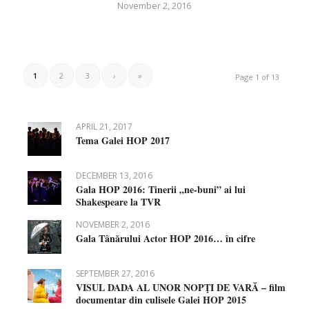
November 2, 2016
1
2
3
›
»
Page 1 of 13
APRIL 21, 2017
Tema Galei HOP 2017
DECEMBER 13, 2016
Gala HOP 2016: Tinerii „ne-buni” ai lui
Shakespeare la TVR
NOVEMBER 2, 2016
Gala Tânărului Actor HOP 2016… în cifre
SEPTEMBER 27, 2016
VISUL DADA AL UNOR NOPŢI DE VARĂ – film
documentar din culisele Galei HOP 2015