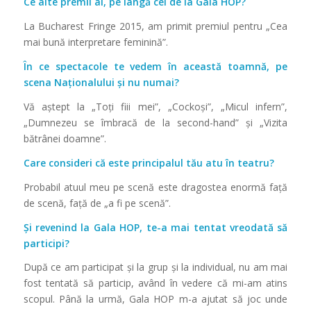
Ce alte premii ai, pe lângă cel de la Gala HOP?
La Bucharest Fringe 2015, am primit premiul pentru „Cea
mai bună interpretare feminină”.
În ce spectacole te vedem în această toamnă, pe
scena Naționalului și nu numai?
Vă aștept la „Toţi fiii mei”, „Cockoși”, „Micul infern”,
„Dumnezeu se îmbracă de la second-hand” și „Vizita
bătrânei doamne”.
Care consideri că este principalul tău atu în teatru?
Probabil atuul meu pe scenă este dragostea enormă faţă
de scenă, faţă de „a fi pe scenă”.
Și revenind la Gala HOP, te-a mai tentat vreodată să
participi?
După ce am participat și la grup și la individual, nu am mai
fost tentată să particip, având în vedere că mi-am atins
scopul. Până la urmă, Gala HOP m-a ajutat să joc unde