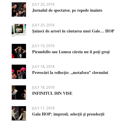
JULY 20, 2018
Jurnalul de spectator, pe repede înainte
JULY 20, 2018
Şaizeci de actori în căutarea unei Gale… HOP
JULY 19, 2018
Pirandello sau Lumea căreia nu îi poţi greşi
JULY 18, 2018
Provocări la reflecţie: „metafora” clovnului
JULY 18, 2018
INFINITUL DIN VISE
JULY 17, 2018
Gala HOP: impresii, selecţii şi preselecţii