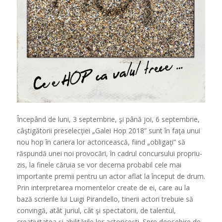
Începând de luni, 3 septembrie, şi până joi, 6 septembrie,
câştigătorii preselecţiei „Galei Hop 2018” sunt în faţa unui
nou hop în cariera lor actoricească, fiind „obligaţi” să
răspundă unei noi provocări, în cadrul concursului propriu-
zis, la finele căruia se vor decerna probabil cele mai
importante premii pentru un actor aflat la început de drum.
Prin interpretarea momentelor create de ei, care au la
bază scrierile lui Luigi Pirandello, tinerii actori trebuie să
convingă, atât juriul, cât şi spectatorii, de talentul,
creativitatea şi abilităţile lor actoriceşti. Spre deosebire de