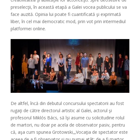
preselecţii, în această etapă a Galei vocea publicului se va
face auzită. Opinia lui poate fi cuantificată şi exprimată
liber, în cel mai democratic mod, prin vot prin intermediul
platformei online.
De altfel, încă din debutul concursului spectatorii au fost
rugaţi de către directorul artistic al Galei, actorul şi
profesorul Miklós Bács, să îşi asume cu solicitudine rolul
de martori, nu doar pe acela de observator pasiv, pentru
că, aşa cum spunea Grotowski,„Vocaţia de spectator este
aceea de a fi observator şi nu numai atât: de a fi martor.