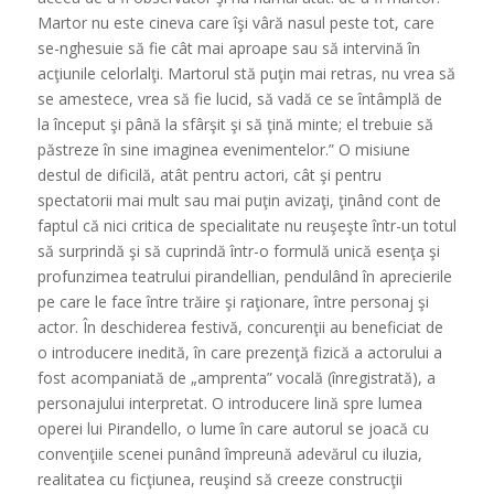
Martor nu este cineva care îşi vâră nasul peste tot, care
se-nghesuie să fie cât mai aproape sau să intervină în
acţiunile celorlalţi. Martorul stă puţin mai retras, nu vrea să
se amestece, vrea să fie lucid, să vadă ce se întâmplă de
la început şi până la sfârşit şi să ţină minte; el trebuie să
păstreze în sine imaginea evenimentelor.” O misiune
destul de dificilă, atât pentru actori, cât şi pentru
spectatorii mai mult sau mai puţin avizaţi, ţinând cont de
faptul că nici critica de specialitate nu reuşeşte într-un totul
să surprindă şi să cuprindă într-o formulă unică esenţa şi
profunzimea teatrului pirandellian, pendulând în aprecierile
pe care le face între trăire şi raţionare, între personaj şi
actor. În deschiderea festivă, concurenţii au beneficiat de
o introducere inedită, în care prezenţă fizică a actorului a
fost acompaniată de „amprenta” vocală (înregistrată), a
personajului interpretat. O introducere lină spre lumea
operei lui Pirandello, o lume în care autorul se joacă cu
convenţiile scenei punând împreună adevărul cu iluzia,
realitatea cu ficţiunea, reuşind să creeze construcţii