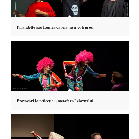
Pirandello sau Lumea căreia nu îi poţi greşi
Provocări la reflecţie: „metafora” clovnului