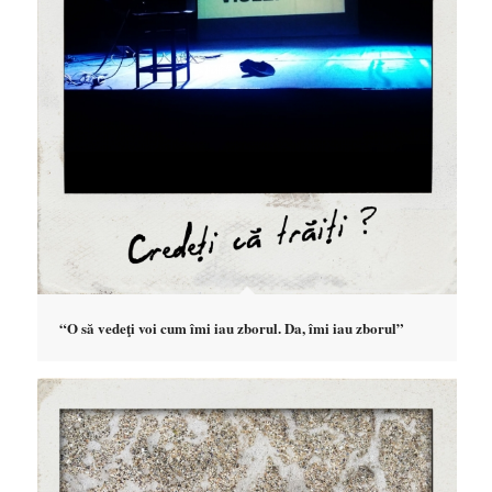
“O să vedeţi voi cum îmi iau zborul. Da, îmi iau zborul”