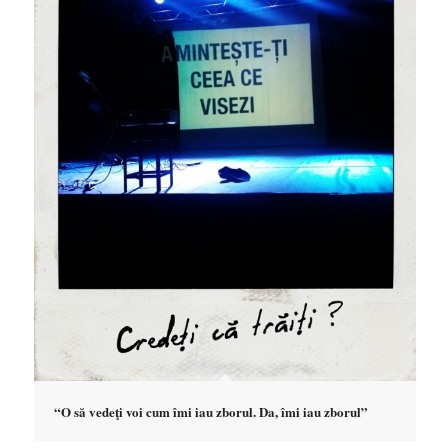
“O să vedeţi voi cum îmi iau zborul. Da, îmi iau zborul”