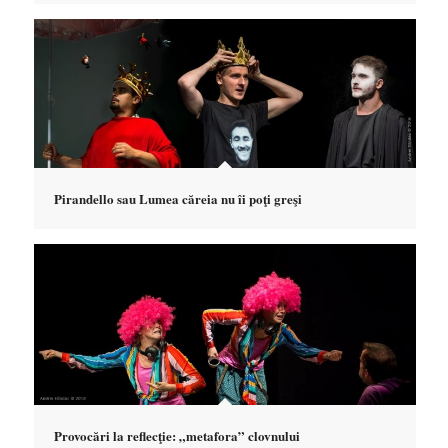
Pirandello sau Lumea căreia nu îi poţi greşi
Provocări la reflecţie: „metafora” clovnului