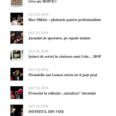
Give me HOP(E)!
JULY 20, 2018
Bács Miklós – pledoarie pentru profesionalism
JULY 20, 2018
Jurnalul de spectator, pe repede înainte
JULY 20, 2018
Şaizeci de actori în căutarea unei Gale… HOP
JULY 19, 2018
Pirandello sau Lumea căreia nu îi poţi greşi
JULY 18, 2018
Provocări la reflecţie: „metafora” clovnului
JULY 18, 2018
INFINITUL DIN VISE