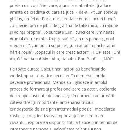
prieten din copilărie, care, ajuns la maturitate îţi aduce
aminte de credinţa cu care te jucai « de-a…»”; „un spiriduş
ghiduş, un fel de Puck, dar care face numai lucruri bune”;
„o specie rară de pitici de grădină de talie mică, cu raţiune
şi voinţă proprie”; „o suricată”;„un licurici care luminează
drumul dintre minte, trup şi suflet”;„un urs panda”; „noul
meu amic”; „un ou cu surprize”; „un cadou împachetat în
hârtie roşie”; „copacul în care cresc actori”. „HOP este „Oh!
Ah, Of! Vai Auuu! Mm! Aha, Hahaha! Bau Bau!” … „NOI”!
Pe toate durata Galei, tinerii actori au beneficiat de
workshop-uri tematice necesare în demersul lor de
devenire profesională. Menite să-i ghideze în amplul
proces de formare şi profesionalizare ca actor, atelierele
de creaţie susţinute de specialişti în domeniu au urmărit
câteva direcţii importante: antrenarea trupului,
cunoaşterea de sine prin intermediul poeziei, modelarea
rostirii şi conştientizarea importanţei pe care o are
cuvântul, explorarea disponibilităţii artistice prin tehnici de
introspecţie personală, valorificare talentului prin