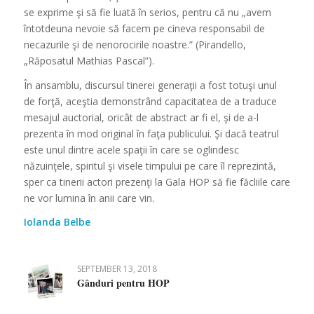
se exprime şi să fie luată în serios, pentru că nu „avem
întotdeuna nevoie să facem pe cineva responsabil de
necazurile şi de nenorocirile noastre.” (Pirandello,
„Răposatul Mathias Pascal”).
În ansamblu, discursul tinerei generaţii a fost totuşi unul
de forţă, aceştia demonstrând capacitatea de a traduce
mesajul auctorial, oricât de abstract ar fi el, şi de a-l
prezenta în mod original în faţa publicului. Şi dacă teatrul
este unul dintre acele spaţii în care se oglindesc
năzuinţele, spiritul şi visele timpului pe care îl reprezintă,
sper ca tinerii actori prezenţi la Gala HOP să fie făcliile care
ne vor lumina în anii care vin.
Iolanda Belbe
SEPTEMBER 13, 2018
Gânduri pentru HOP