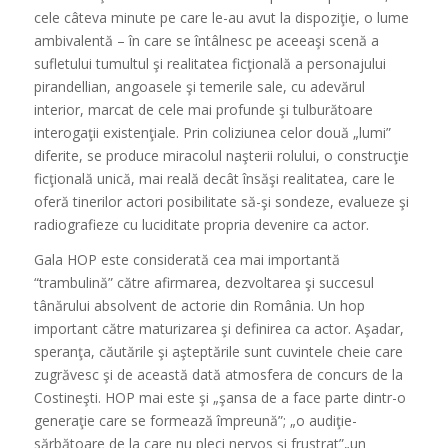
cele câteva minute pe care le-au avut la dispoziţie, o lume
ambivalentă – în care se întâlnesc pe aceeaşi scenă a
sufletului tumultul şi realitatea ficţională a personajului
pirandellian, angoasele şi temerile sale, cu adevărul
interior, marcat de cele mai profunde şi tulburătoare
interogaţii existenţiale. Prin coliziunea celor două „lumi”
diferite, se produce miracolul naşterii rolului, o construcţie
ficţională unică, mai reală decât însăşi realitatea, care le
oferă tinerilor actori posibilitate să-şi sondeze, evalueze şi
radiografieze cu luciditate propria devenire ca actor.
Gala HOP este considerată cea mai importantă
“trambulină” către afirmarea, dezvoltarea şi succesul
tânărului absolvent de actorie din România. Un hop
important către maturizarea şi definirea ca actor. Aşadar,
speranţa, căutările şi aşteptările sunt cuvintele cheie care
zugrăvesc şi de această dată atmosfera de concurs de la
Costineşti. HOP mai este şi „şansa de a face parte dintr-o
generaţie care se formează împreună”; „o audiţie-
sărbătoare de la care nu pleci nervos şi frustrat”„un