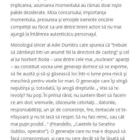
implicarea, asumarea momentului au rămas doar nişte
palide deziderate. Miza concursului, importanţa
momentului, presiunea şi emoţiile inerente oricărei
competiţii au făcut ca unii dintre tinerii actori să nu mai
ajungă la întâlnirea autenticăcu personajul.
Monologul sincer al Adei Dumitru care spunea că “trebuie
să zâmbeşti într-un anumit fel la directorii de casting” şi cel
al lui Norbert Boda – una dintre cele mai „nucleare” apariţii
– au constituit vocea unei generaţii dornice să se exprime,
să fie auzită şi să-şi găsească loc într-o lume prea mică şi
meschină pentru visele lor mari. O generaţie care îşi strigă
neputinţa şi, totodată, îşi arogă drepturile. „ Vrei să te
revolţi? Nu poţi. În primul rând, nu suntem liberi să facem
ce am dori; vremurile, obiceiurile celorlalţi… datoriile,
responsabilităţi, un şir de consecinţe, fire, tentacule ce te-
nfăşoară şi nu te lasă să respiri. Să nu faci nimic, sau cât
mai puţin posibil…” (Pirandello, „Caietele lui Serafino
Gubbio, operator”). O generaţie care nu mai e dispusă să
facă compromisuri, şi care nu cere decât să fie lăsată să