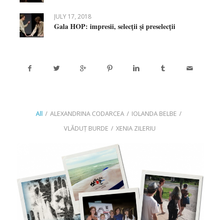
JULY 17, 2018
Gala HOP: impresii, selecţii şi preselecţii
All
/
ALEXANDRINA CODARCEA
/
IOLANDA BELBE
/
VLĂDUȚ BURDE
/
XENIA ZILERIU