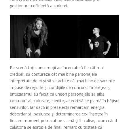
gestionarea eficientă a carierei.
Pe scenă toţi concurenţii au încercat să fie cât mai
credibili, să contureze cât mai bine personajele
interpretate de ei şi să se achite cât mai bine de sarcinile
impuse de regulile şi condiţiile de concurs. Tinereţea şi
entuziasmul au făcut ca uneori personajele să aibă
contururi vii, colorate, inedite, alteori să se piardă în hăţişul
sensurilor. Iar dacă în preselecţii remarcam energia
debordantă, pasiunea şi determinarea ce-i însoţea în
fiecare moment petrecut pe scenă şi în culise, acum când
călătoria se apropie de final, remarc cu tristeţe că