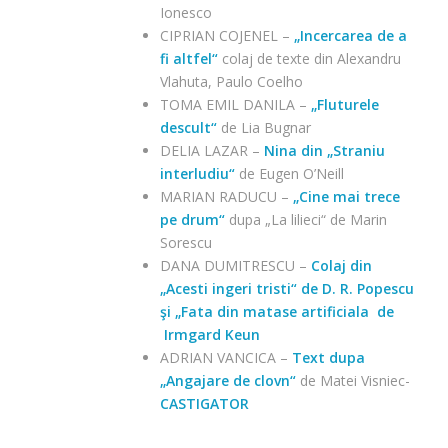
Ionesco
CIPRIAN COJENEL –
„Incercarea de a
fi altfel“
colaj de texte din Alexandru
Vlahuta, Paulo Coelho
TOMA EMIL DANILA –
„Fluturele
descult“
de Lia Bugnar
DELIA LAZAR –
Nina din „Straniu
interludiu“
de Eugen O’Neill
MARIAN RADUCU –
„Cine mai trece
pe drum“
dupa „La lilieci“ de Marin
Sorescu
DANA DUMITRESCU –
Colaj din
„Acesti ingeri tristi“ de D. R. Popescu
şi „Fata din matase artificiala de
Irmgard Keun
ADRIAN VANCICA –
Text dupa
„Angajare de clovn“
de Matei Visniec-
CASTIGATOR