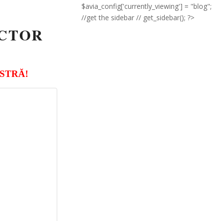
$avia_config['currently_viewing'] = "blog";
//get the sidebar // get_sidebar(); ?>
ACTOR
STRĂ!