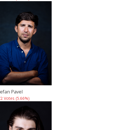
tefan Pavel
2 Votes (5.66%)