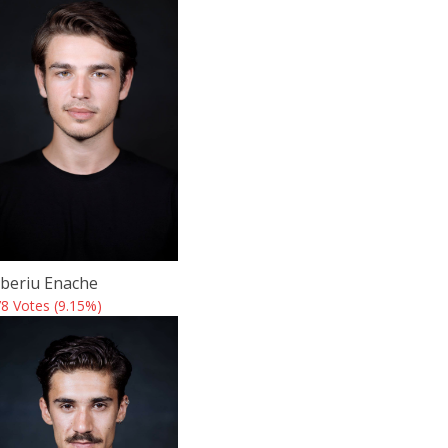
iberiu Enache
8 Votes (9.15%)