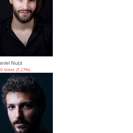
aniel Nuță
0 Votes (5.27%)