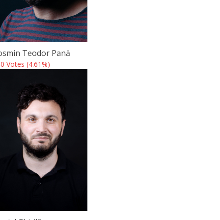
osmin Teodor Pană
0 Votes (4.61%)