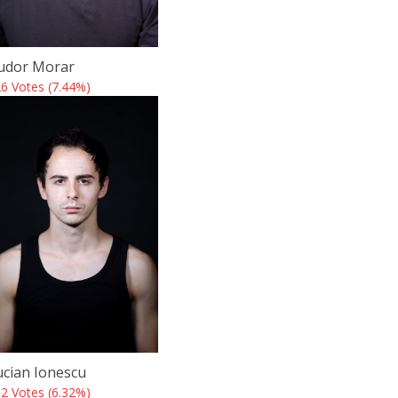
udor Morar
6 Votes (7.44%)
ucian Ionescu
2 Votes (6.32%)