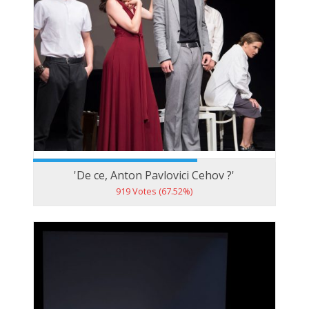
'De ce, Anton Pavlovici Cehov ?'
919 Votes (67.52%)