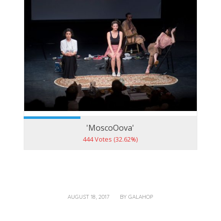
'MoscoOova'
444 Votes (32.62%)
/
AUGUST 18, 2017
BY
GALAHOP