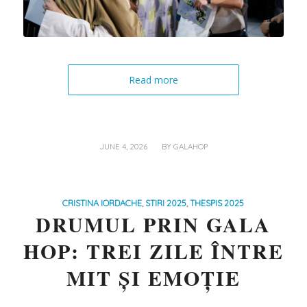
Read more
/
JUNE 4, 2026
BY
GALAHOP
CRISTINA IORDACHE
,
STIRI 2025
,
THESPIS 2025
DRUMUL PRIN GALA
HOP: TREI ZILE ÎNTRE
MIT ȘI EMOȚIE