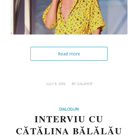
Read more
/
JULY 8, 2016
BY
GALAHOP
DIALOGURI
INTERVIU CU
CĂTĂLINA BĂLĂLĂU