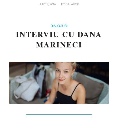
/
JULY 7, 2016
BY
GALAHOP
DIALOGURI
INTERVIU CU DANA
MARINECI