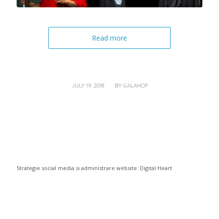
Read more
/
JULY 19, 2018
BY
GALAHOP
Strategie social media si administrare website:
Digital Heart