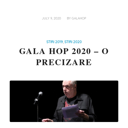
/
JULY 9, 2020
BY
GALAHOP
STIRI 2019
,
STIRI 2020
GALA HOP 2020 – O
PRECIZARE