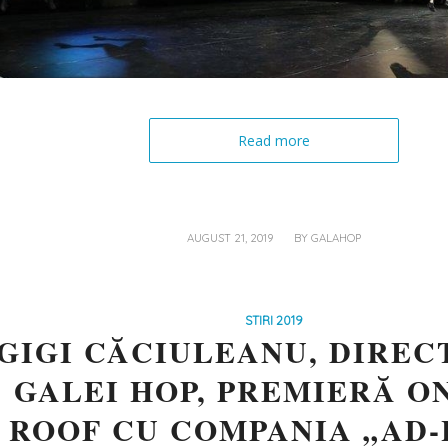
Read more
/
AUGUST 21, 2019
BY
GALAHOP
STIRI 2019
GIGI CĂCIULEANU, DIRE
GALEI HOP, PREMIERĂ O
ROOF CU COMPANIA „AD-