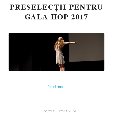
PRESELECȚII PENTRU
GALA HOP 2017
Read more
/
JULY 10, 2017
BY
GALAHOP