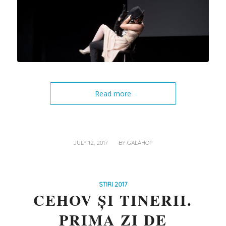
Read more
/
JULY 12, 2017
BY
GALAHOP
STIRI 2017
CEHOV ȘI TINERII.
PRIMA ZI DE