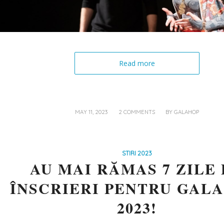
Read more
/
/
MAY 11, 2023
2 COMMENTS
BY
GALAHOP
STIRI 2023
AU MAI RĂMAS 7 ZILE
ÎNSCRIERI PENTRU GALA
2023!