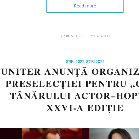
Read more
/
APRIL 6, 2023
BY
GALAHOP
STIRI 2022
,
STIRI 2023
UNITER ANUNŢĂ ORGANI
PRESELECȚIEI PENTRU 
TÂNĂRULUI ACTOR–HOP!
XXVI-A EDIŢIE