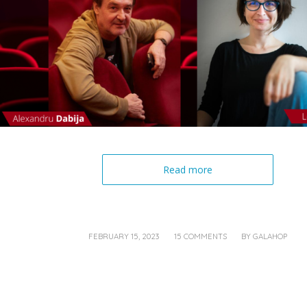
Read more
/
/
FEBRUARY 15, 2023
15 COMMENTS
BY
GALAHOP