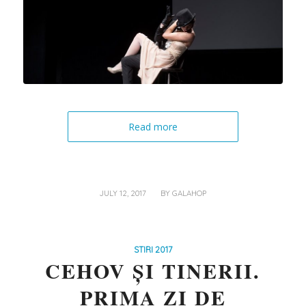
Read more
/
JULY 12, 2017
BY
GALAHOP
STIRI 2017
CEHOV ȘI TINERII.
PRIMA ZI DE