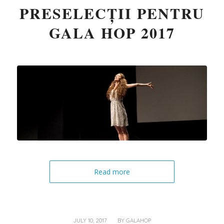
PRESELECȚII PENTRU
GALA HOP 2017
Read more
/
JULY 10, 2017
BY
GALAHOP