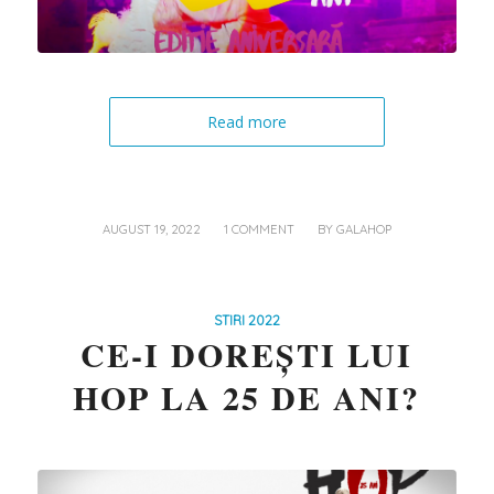
Read more
/
/
AUGUST 19, 2022
1 COMMENT
BY
GALAHOP
STIRI 2022
CE-I DOREȘTI LUI
HOP LA 25 DE ANI?